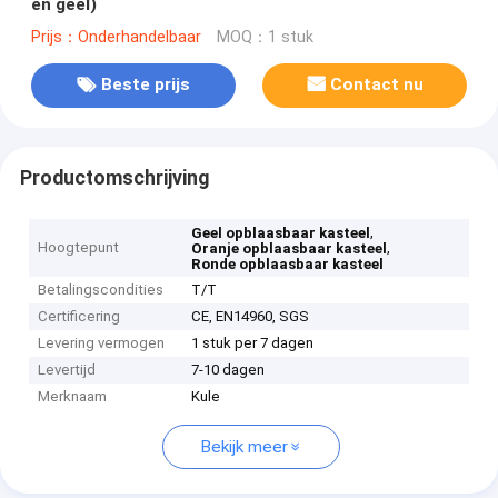
en geel)
Prijs：Onderhandelbaar
MOQ：1 stuk
Beste prijs
Contact nu
Productomschrijving
,
Geel opblaasbaar kasteel
Hoogtepunt
,
Oranje opblaasbaar kasteel
Ronde opblaasbaar kasteel
Betalingscondities
T/T
Certificering
CE, EN14960, SGS
Levering vermogen
1 stuk per 7 dagen
Levertijd
7-10 dagen
Merknaam
Kule
Bekijk meer