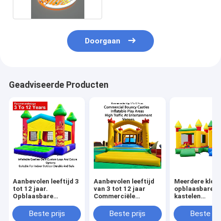
Doorgaan
Geadviseerde Producten
Aanbevolen leeftijd 3
Aanbevolen leeftijd
Meerdere kleu
tot 12 jaar.
van 3 tot 12 jaar
opblaasbare
Opblaasbare
Commerciële
kastelen
kastelen. OEM,
springkasten
lichtgewicht e
aangepaste logo- en
opblaasbare
opvouwbaar v
Beste prijs
Beste prijs
Beste pri
kleuropties. Geschikt
speelruimten
gemakkelijk ve