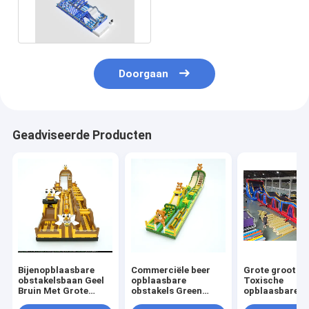
cursus blauw en wit op
maat
Doorgaan
Geadviseerde Producten
Bijenopblaasbare
Commerciële beer
Grote grootte
obstakelsbaan Geel
opblaasbare
Toxische
Bruin Met Grote
obstakels Green
opblaasbare
Glijbanen
Yellow 30*5*8m
hindernisbaan