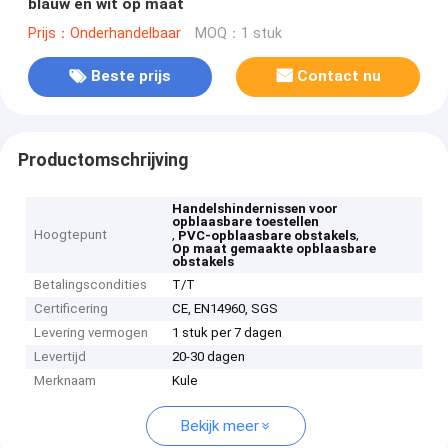
blauw en wit op maat
Prijs：Onderhandelbaar
MOQ：1 stuk
Beste prijs
Contact nu
Productomschrijving
Handelshindernissen voor
opblaasbare toestellen
Hoogtepunt
,
,
PVC-opblaasbare obstakels
Op maat gemaakte opblaasbare
obstakels
Betalingscondities
T/T
Certificering
CE, EN14960, SGS
Levering vermogen
1 stuk per 7 dagen
Levertijd
20-30 dagen
Merknaam
Kule
Bekijk meer