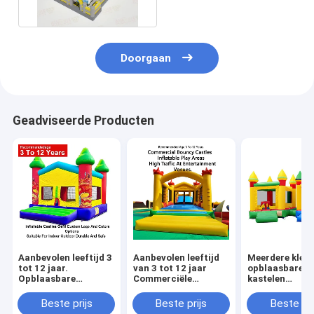
Doorgaan
Geadviseerde Producten
Aanbevolen leeftijd 3
Aanbevolen leeftijd
Meerdere kleu
tot 12 jaar.
van 3 tot 12 jaar
opblaasbare
Opblaasbare
Commerciële
kastelen
kastelen. OEM,
springkasten
lichtgewicht e
aangepaste logo- en
opblaasbare
opvouwbaar v
Beste prijs
Beste prijs
Beste pri
kleuropties. Geschikt
speelruimten
gemakkelijk ve