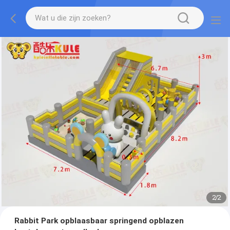
2
/
2
Rabbit Park opblaasbaar springend opblazen