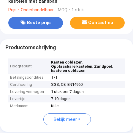
kastelen met zandbad
Prijs：Onderhandelbaar
MOQ：1 stuk
Beste prijs
Contact nu
Productomschrijving
,
Kasten opblazen
Hoogtepunt
,
,
Opblaasbare kastelen
Zandpoel
kastelen opblazen
Betalingscondities
T/T
Certificering
SGS, CE, EN14960
Levering vermogen
1 stuk per 7 dagen
Levertijd
7-10 dagen
Merknaam
Kule
Bekijk meer