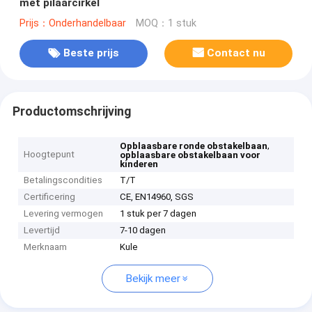
met pilaarcirkel
Prijs：Onderhandelbaar
MOQ：1 stuk
Beste prijs
Contact nu
Productomschrijving
,
Opblaasbare ronde obstakelbaan
Hoogtepunt
opblaasbare obstakelbaan voor
kinderen
Betalingscondities
T/T
Certificering
CE, EN14960, SGS
Levering vermogen
1 stuk per 7 dagen
Levertijd
7-10 dagen
Merknaam
Kule
Bekijk meer