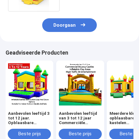
Doorgaan
Geadviseerde Producten
Aanbevolen leeftijd 3
Aanbevolen leeftijd
Meerdere kleu
tot 12 jaar.
van 3 tot 12 jaar
opblaasbare
Opblaasbare
Commerciële
kastelen
kastelen. OEM,
springkasten
lichtgewicht e
aangepaste logo- en
opblaasbare
opvouwbaar v
Beste prijs
Beste prijs
Beste pri
kleuropties. Geschikt
speelruimten
gemakkelijk ve