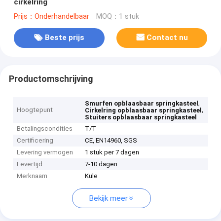
cirkelring
Prijs：Onderhandelbaar
MOQ：1 stuk
Beste prijs
Contact nu
Productomschrijving
,
Smurfen opblaasbaar springkasteel
Hoogtepunt
,
Cirkelring opblaasbaar springkasteel
Stuiters opblaasbaar springkasteel
Betalingscondities
T/T
Certificering
CE, EN14960, SGS
Levering vermogen
1 stuk per 7 dagen
Levertijd
7-10 dagen
Merknaam
Kule
Bekijk meer