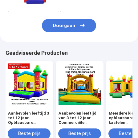
Doorgaan
Geadviseerde Producten
Aanbevolen leeftijd 3
Aanbevolen leeftijd
Meerdere kleu
tot 12 jaar.
van 3 tot 12 jaar
opblaasbare
Opblaasbare
Commerciële
kastelen
kastelen. OEM,
springkasten
lichtgewicht e
aangepaste logo- en
opblaasbare
opvouwbaar v
Beste prijs
Beste prijs
Beste pri
kleuropties. Geschikt
speelruimten
gemakkelijk ve