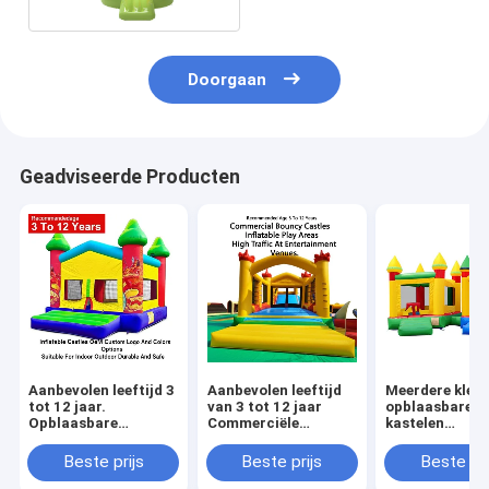
Doorgaan
Geadviseerde Producten
Aanbevolen leeftijd 3
Aanbevolen leeftijd
Meerdere kleu
tot 12 jaar.
van 3 tot 12 jaar
opblaasbare
Opblaasbare
Commerciële
kastelen
kastelen. OEM,
springkasten
lichtgewicht e
aangepaste logo- en
opblaasbare
opvouwbaar v
Beste prijs
Beste prijs
Beste pri
kleuropties. Geschikt
speelruimten
gemakkelijk ve
voor binnen en
ontworpen voor veel
met een