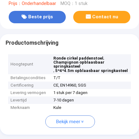
Prijs：Onderhandelbaar
MOQ：1 stuk
Beste prijs
Contact nu
Productomschrijving
,
Ronde cirkel paddenstoel
Champignon opblaasbaar
Hoogtepunt
springkasteel
,
5*4*4.5m opblaasbaar springkasteel
Betalingscondities
T/T
Certificering
CE, EN14960, SGS
Levering vermogen
1 stuk per 7 dagen
Levertijd
7-10 dagen
Merknaam
Kule
Bekijk meer