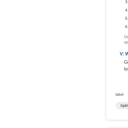
Ge
op
V: 
G
lo
label:
Opbl