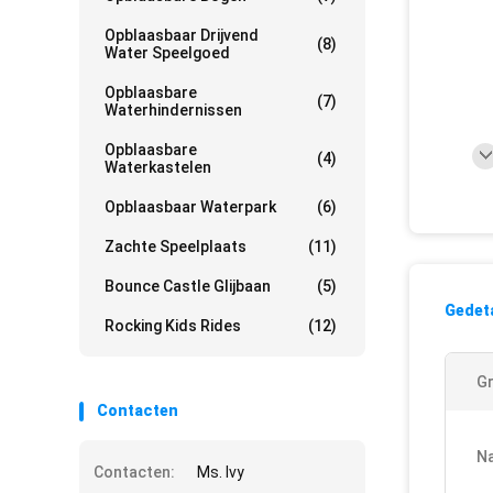
Opblaasbaar Drijvend
(8)
Water Speelgoed
Opblaasbare
(7)
Waterhindernissen
Opblaasbare
(4)
Waterkastelen
Opblaasbaar Waterpark
(6)
Zachte Speelplaats
(11)
Bounce Castle Glijbaan
(5)
Gedeta
Rocking Kids Rides
(12)
Gr
Contacten
N
Contacten:
Ms. Ivy