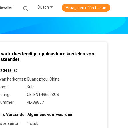
Dutch
Gevallen
Vraag een offerte aan
n waterbestendige opblaasbare kastelen voor
nstaander
tdetails:
 van herkomst:
Guangzhou, China
aam:
Kule
cering:
CE, EN14960, SGS
nummer:
KL-88857
n & Verzenden Algemene voorwaarden:
stelaantal:
1 stuk