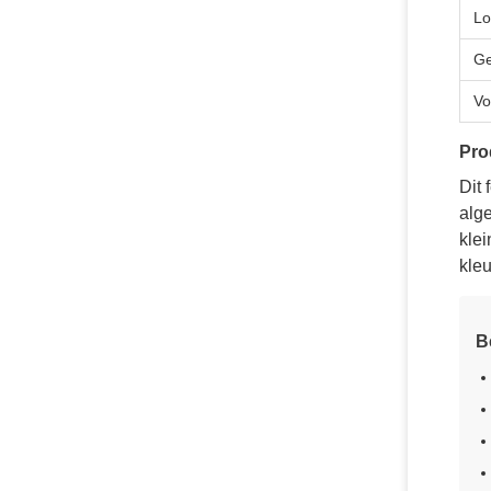
Lo
Ge
V
Pro
Dit 
alge
klei
kleu
B