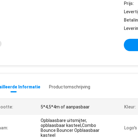
Prijs:
Leverti
Betali
Leveri
illeerde Informatie
Productomschrijving
ootte:
5*4,5*4m of aanpasbaar
Kleur:
Opblaasbare uitsmijter,
opblaasbaar kasteel,Combo
aam:
Logo's
Bounce Bouncer Opblaasbaar
kasteel