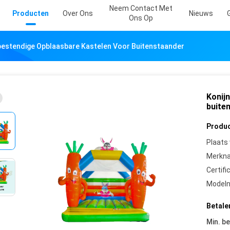
Neem Contact Met
Producten
Over Ons
Nieuws
Ons Op
bestendige Opblaasbare Kastelen Voor Buitenstaander
Konij
buite
Produc
Plaats
Merkn
Certifi
Model
Betale
Min. be