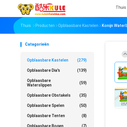
Thuis
Thuis
Producten
Opblaasbare Kastelen
Konijn Water
Catagorieën
Opblaasbare Kastelen
(279)
Opblaasbare Dia's
(139)
Opblaasbare
(59)
Waterslippen
Opblaasbare Obstakels
(35)
Opblaasbare Spelen
(50)
Opblaasbare Tenten
(8)
Opblaasbare Bogen
(7)