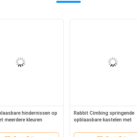
laasbare hindernissen op
Rabbit Cimbing springende
t meerdere kleuren
opblaasbare kastelen met
glijbanen en obstakels