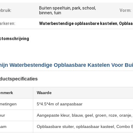
Buiten speeltuin, park, school,
bruik:
Vorm:
binnen, tuin
rkeren:
Waterbestendige opblaasbare kastelen
,
Opblaa
ctomschrijving
ijn Waterbestendige Opblaasbare Kastelen Voor Bui
ductspecificaties
enmerk
Waarde
metingen
5*4.5*4m of aanpasbaar
eur
Aangepaste kleur, blauw, geel, groen, roze, oranje,
aam
Opblaasbare stuiter, opblaasbaar kasteel, Combo