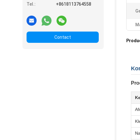
Tel.:
+8618113764558
Ge
Ma
Contact
Produ
Kon
Pro
K
Af
Kl
N