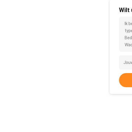
Wilt
Ik 
typ
Bed
Wac