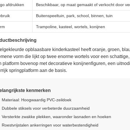
go afdrukken
Beschikbaar, op maat gemaakt of verkocht door ve
bruik
Buitenspeeltuin, park, school, binnen, tuin
orm
Trampoline, kasteel, wortels, konijnen
ductbeschrijving
felgekleurde opblaasbare kinderkasteel heeft oranje, groen, bl
mene vorm die lijkt op twee enorme wortels voor een schattige, 
n platform bovenop met decoratieve konijnenfiguren, een uitno
rrijk springplatform aan de basis.
elangrijkste kenmerken
Materiaal: Hoogwaardig PVC-zeildoek
Dubbele stiksels voor verbeterde duurzaamheid
Versterkte zwakke plekken, waaronder lasnaden en hoeken
Roestvrijstalen ankerringen voor waterbestendigheid