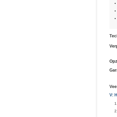
Tec
Ver
Opze
Gar
Vee
V: 