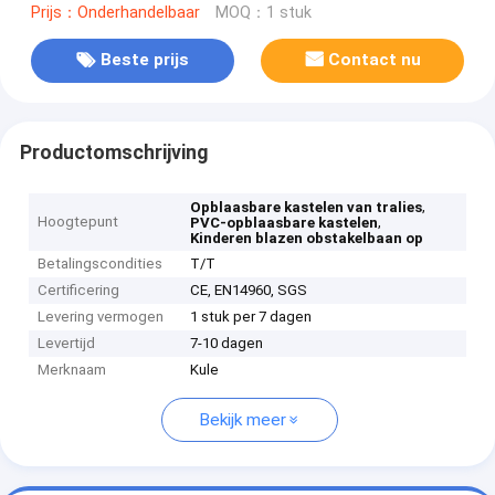
Prijs：Onderhandelbaar
MOQ：1 stuk
Beste prijs
Contact nu
Productomschrijving
,
Opblaasbare kastelen van tralies
Hoogtepunt
,
PVC-opblaasbare kastelen
Kinderen blazen obstakelbaan op
Betalingscondities
T/T
Certificering
CE, EN14960, SGS
Levering vermogen
1 stuk per 7 dagen
Levertijd
7-10 dagen
Merknaam
Kule
Bekijk meer