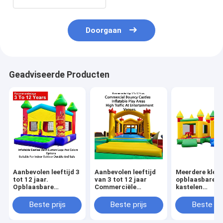
Doorgaan
Geadviseerde Producten
Aanbevolen leeftijd 3
Aanbevolen leeftijd
Meerdere kleu
tot 12 jaar.
van 3 tot 12 jaar
opblaasbare
Opblaasbare
Commerciële
kastelen
kastelen. OEM,
springkasten
lichtgewicht e
aangepaste logo- en
opblaasbare
opvouwbaar v
Beste prijs
Beste prijs
Beste pri
kleuropties. Geschikt
speelruimten
gemakkelijk ve
voor binnen en
ontworpen voor veel
met een