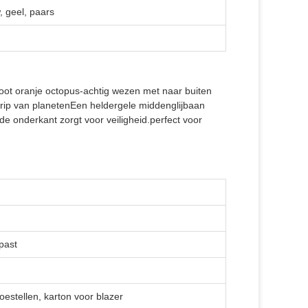
, geel, paars
ot oranje octopus-achtig wezen met naar buiten
grip van planetenEen heldergele middenglijbaan
e onderkant zorgt voor veiligheid.perfect voor
past
estellen, karton voor blazer