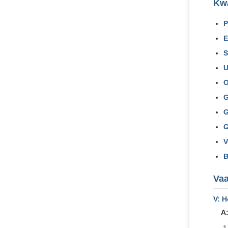
Kwa
P
E
S
U
O
G
G
G
V
B
Vaa
V: 
A