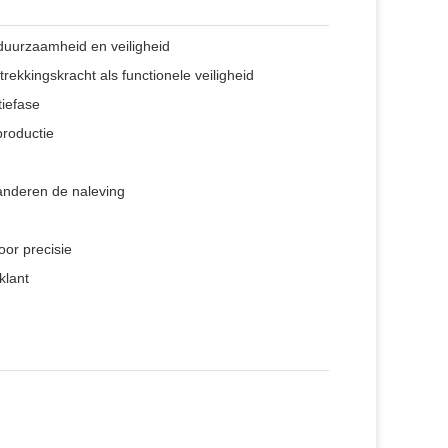
uurzaamheid en veiligheid
rekkingskracht als functionele veiligheid
tiefase
productie
anderen de naleving
or precisie
klant