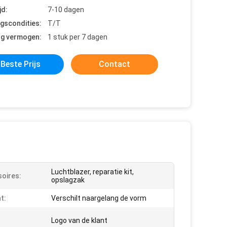
jd:
7-10 dagen
ngscondities:
T/T
ng vermogen:
1 stuk per 7 dagen
Beste Prijs
Contact
Luchtblazer, reparatie kit,
oires:
opslagzak
t:
Verschilt naargelang de vorm
:
Logo van de klant