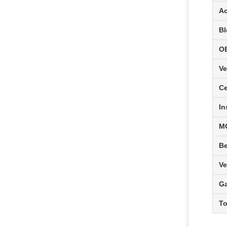
Ac
Bl
O
Ve
Ce
In
M
Be
Ve
Ga
To