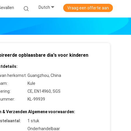
Dutch
Gevallen
Vraag een offerte aan
pireerde opblaasbare dia's voor kinderen
tdetails:
 van herkomst:
Guangzhou, China
aam:
Kule
cering:
CE, EN14960, SGS
nummer:
KL-99939
n & Verzenden Algemene voorwaarden:
stelaantal:
1 stuk
Onderhandelbaar