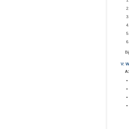
Bi
V: W
A