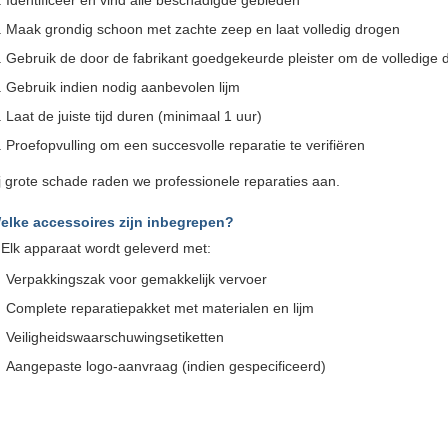
Identificeer en vind alle beschadigde gebieden
Maak grondig schoon met zachte zeep en laat volledig drogen
Gebruik de door de fabrikant goedgekeurde pleister om de volledige 
Gebruik indien nodig aanbevolen lijm
Laat de juiste tijd duren (minimaal 1 uur)
Proefopvulling om een succesvolle reparatie te verifiëren
j grote schade raden we professionele reparaties aan.
elke accessoires zijn inbegrepen?
:
Elk apparaat wordt geleverd met:
Verpakkingszak voor gemakkelijk vervoer
Complete reparatiepakket met materialen en lijm
Veiligheidswaarschuwingsetiketten
Aangepaste logo-aanvraag (indien gespecificeerd)