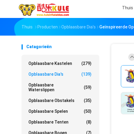
Thuis
Thuis
Producten
Opblaasbare Dia's
Geïnspireerde Op
Catagorieën
Opblaasbare Kastelen
(279)
Opblaasbare Dia's
(139)
Opblaasbare
(59)
Waterslippen
Opblaasbare Obstakels
(35)
Opblaasbare Spelen
(50)
Opblaasbare Tenten
(8)
Opblaasbare Bogen
(7)