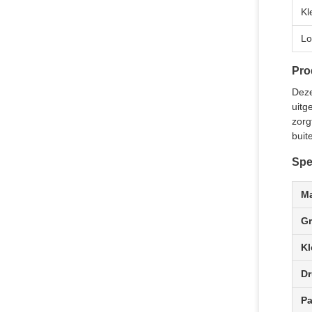
Kl
Lo
Pro
Deze
uitg
zorg
buit
Spe
Ma
Gr
Kl
Dr
Pa