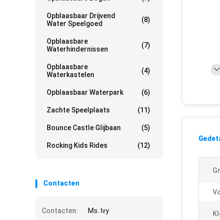
Opblaasbaar Drijvend
(8)
Water Speelgoed
Opblaasbare
(7)
Waterhindernissen
Opblaasbare
(4)
Waterkastelen
Opblaasbaar Waterpark
(6)
Zachte Speelplaats
(11)
Bounce Castle Glijbaan
(5)
Gedeta
Rocking Kids Rides
(12)
Gr
Contacten
V
Contacten:
Ms. Ivy
Kl