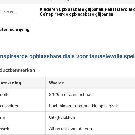
Kinderen Opblaasbare glijbanen
,
Fantasievolle 
rkeren:
Geïnspireerde opblaasbare glijbanen
ctomschrijving
nspireerde opblaasbare dia's voor fantasievolle spe
ductkenmerken
ntekening
Waarde
ootte
9*6*6m of aanpasbaar
cessoires
Luchtblazer, reparatie kit, opslagzak
orm
Uitkijkplakken
wicht
Afhankelijk van de vorm