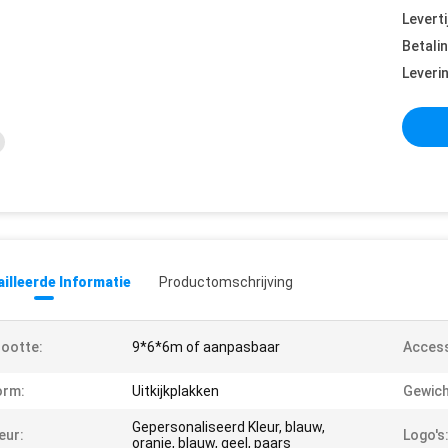
Leverti
Betali
Leveri
illeerde Informatie
Productomschrijving
ootte:
9*6*6m of aanpasbaar
Access
orm:
Uitkijkplakken
Gewich
Gepersonaliseerd Kleur, blauw,
eur:
Logo's
oranje, blauw, geel, paars