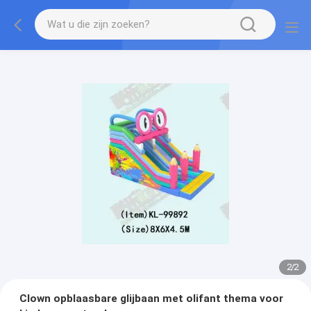
2
/
2
Clown opblaasbare glijbaan met olifant thema voor