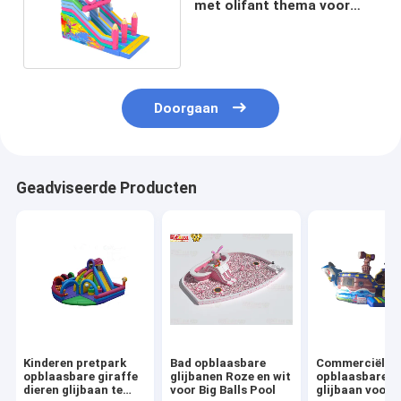
met olifant thema voor
kinderen pretpark
Doorgaan
Geadviseerde Producten
Kinderen pretpark
Bad opblaasbare
Commerciële
opblaasbare giraffe
glijbanen Roze en wit
opblaasbare d
dieren glijbaan te
voor Big Balls Pool
glijbaan voor