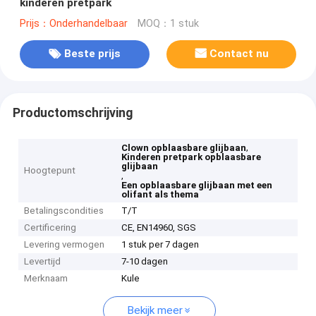
kinderen pretpark
Prijs：Onderhandelbaar
MOQ：1 stuk
Beste prijs
Contact nu
Productomschrijving
,
Clown opblaasbare glijbaan
Kinderen pretpark opblaasbare
glijbaan
Hoogtepunt
,
Een opblaasbare glijbaan met een
olifant als thema
Betalingscondities
T/T
Certificering
CE, EN14960, SGS
Levering vermogen
1 stuk per 7 dagen
Levertijd
7-10 dagen
Merknaam
Kule
Bekijk meer