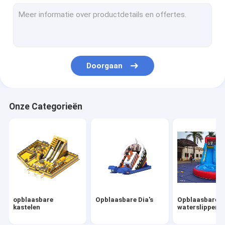
Opblaasbare obstakels
Opblaasbare spelen
Opblaasbare tenten
Doorgaan
Opblaasbare bogen
Opblaasbaar drijvend water speelgoed
Onze Categorieën
Opblaasbare waterhindernissen
Opblaasbare waterkastelen
opblaasbaar waterpark
Zachte Speelplaats
opblaasbare
Opblaasbare Dia's
Opblaasbare
Bounce Castle Glijbaan
kastelen
waterslippen