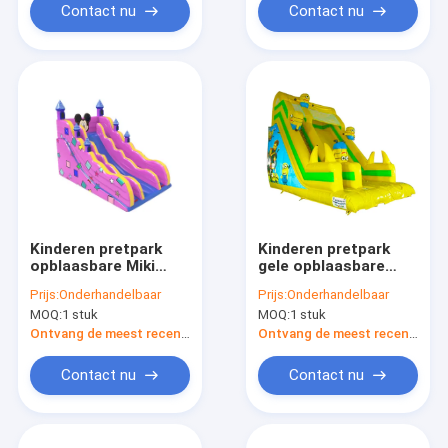
Contact nu
Contact nu
Kinderen pretpark
Kinderen pretpark
opblaasbare Miki
gele opblaasbare
Muis Roze glijbaan te
minions glijbaan te
Prijs:
Onderhandelbaar
Prijs:
Onderhandelbaar
huur
huur
MOQ:
1 stuk
MOQ:
1 stuk
Ontvang de meest recente Prijs
Ontvang de meest recente Prijs
Contact nu
Contact nu