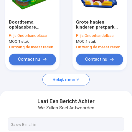
Fabriekstour
Kwaliteitscontrole
Boordtema
Grote haaien
opblaasbare
kinderen pretpark
Neem contact met ons op
waterglijbaan met
opblaasbare glijbaan
Prijs:
Onderhandelbaar
Prijs:
Onderhandelbaar
dubbele lijn
te huur
MOQ:
1 stuk
MOQ:
1 stuk
Nieuws
Ontvang de meest recente Prijs
Ontvang de meest recente Prijs
Gevallen
Contact nu
Contact nu
Vraag een offerte
Bekijk meer
opblaasbare kastelen
Laat Een Bericht Achter
We Zullen Snel Antwoorden
Opblaasbare Dia's
Opblaasbare waterslippen