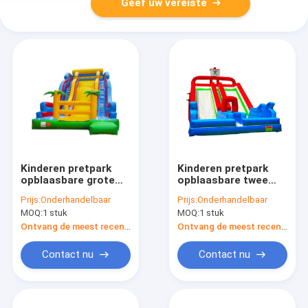
Geef uw vereiste
Kinderen pretpark
Kinderen pretpark
opblaasbare grote
opblaasbare twee
glijbaan met
rijstroken grote
Prijs:
Onderhandelbaar
Prijs:
Onderhandelbaar
palmbomen
glijbaan te huur
MOQ:
1 stuk
MOQ:
1 stuk
Ontvang de meest recente Prijs
Ontvang de meest recente Prijs
Contact nu
Contact nu