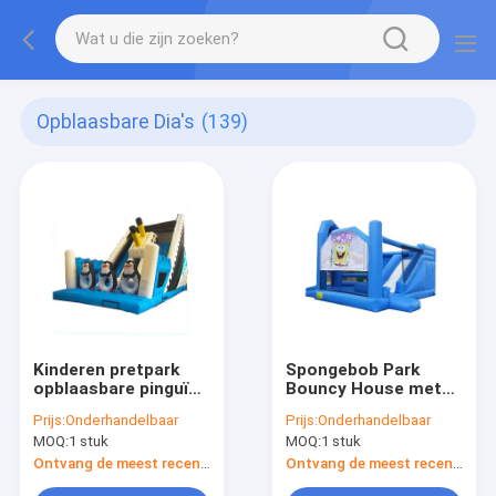
Opblaasbare Dia's
(139)
Kinderen pretpark
Spongebob Park
opblaasbare pinguïn
Bouncy House met
glijbaan te huur
opblaasbare glijbaan
Prijs:
Onderhandelbaar
Prijs:
Onderhandelbaar
te huur
MOQ:
1 stuk
MOQ:
1 stuk
Ontvang de meest recente Prijs
Ontvang de meest recente Prijs