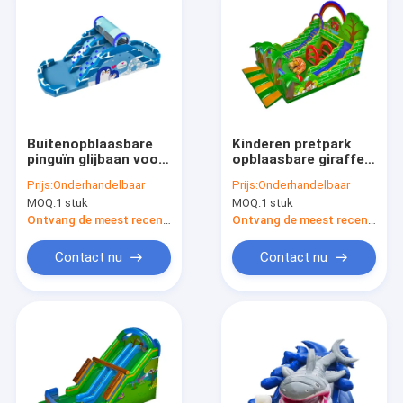
Buitenopblaasbare
Kinderen pretpark
pinguïn glijbaan voor
opblaasbare giraffe
pretpark speeltuin
dieren glijbaan te
Prijs:
Onderhandelbaar
Prijs:
Onderhandelbaar
huur
MOQ:
1 stuk
MOQ:
1 stuk
Ontvang de meest recente Prijs
Ontvang de meest recente Prijs
Contact nu
Contact nu
Thuis
Producten
Over Ons