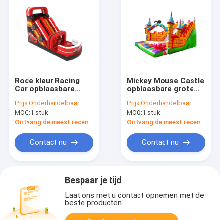
Rode kleur Racing
Mickey Mouse Castle
Car opblaasbare
opblaasbare grote
glibberige glijbaan te
glijbaan voor
Prijs:
Onderhandelbaar
Prijs:
Onderhandelbaar
huur
kinderen
MOQ:
1 stuk
MOQ:
1 stuk
Ontvang de meest recente Prijs
Ontvang de meest recente Prijs
Contact nu
Contact nu
Bespaar je tijd
Laat ons met u contact opnemen met de
beste producten.