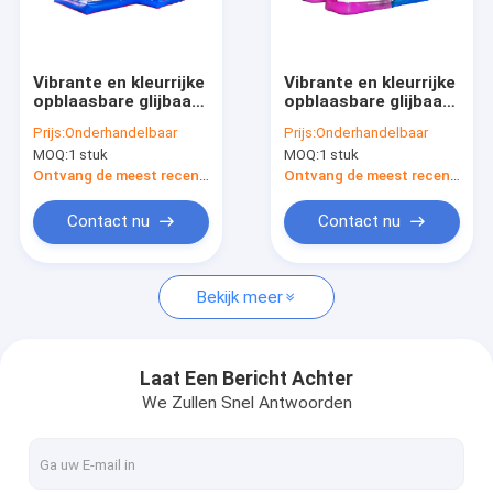
Fabriekstour
Kwaliteitscontrole
Vibrante en kleurrijke
Vibrante en kleurrijke
opblaasbare glijbaan
opblaasbare glijbaan
Neem contact met ons op
voor kinderen
voor kinderen
Prijs:
Onderhandelbaar
Prijs:
Onderhandelbaar
Spannende
Spannende
MOQ:
1 stuk
MOQ:
1 stuk
glijbaanvaring
glijbaanvaring
Nieuws
Ontvang de meest recente Prijs
Ontvang de meest recente Prijs
Gevallen
Contact nu
Contact nu
Vraag een offerte
Bekijk meer
opblaasbare kastelen
Laat Een Bericht Achter
We Zullen Snel Antwoorden
Opblaasbare Dia's
Opblaasbare waterslippen