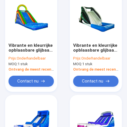
Vibrante en kleurrijke
Vibrante en kleurrijke
opblaasbare glijbaan
opblaasbare glijbaan
voor kinderen
voor kinderen
Prijs:
Onderhandelbaar
Prijs:
Onderhandelbaar
Spannende
Spannende
MOQ:
1 stuk
MOQ:
1 stuk
glijbaanvaring
glijbaanvaring
Ontvang de meest recente Prijs
Ontvang de meest recente Prijs
Contact nu
Contact nu
Thuis
Producten
Over Ons