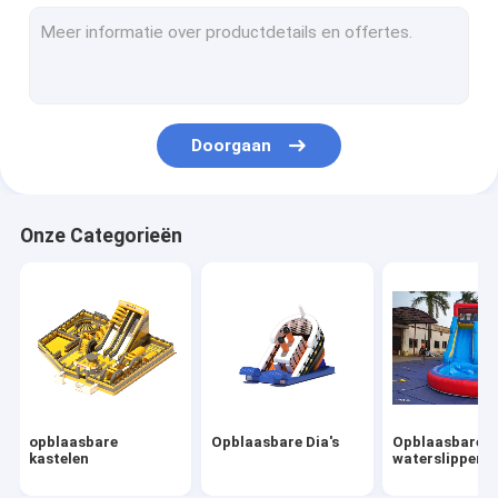
Opblaasbare obstakels
Opblaasbare spelen
Opblaasbare tenten
Doorgaan
Opblaasbare bogen
Opblaasbaar drijvend water speelgoed
Onze Categorieën
Opblaasbare waterhindernissen
Opblaasbare waterkastelen
opblaasbaar waterpark
Zachte Speelplaats
opblaasbare
Opblaasbare Dia's
Opblaasbare
Bounce Castle Glijbaan
kastelen
waterslippen