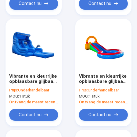
Contact nu
Contact nu
Vibrante en kleurrijke
Vibrante en kleurrijke
opblaasbare glijbaan
opblaasbare glijbaan
voor kinderen
voor kinderen
Prijs:
Onderhandelbaar
Prijs:
Onderhandelbaar
Spannende
Spannende
MOQ:
1 stuk
MOQ:
1 stuk
glijbaanvaring
glijbaanvaring
Ontvang de meest recente Prijs
Ontvang de meest recente Prijs
Contact nu
Contact nu