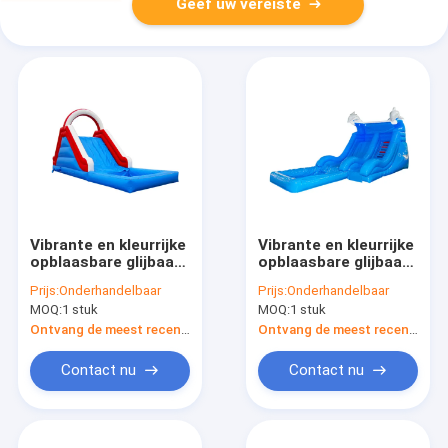
Geef uw vereiste
Vibrante en kleurrijke
Vibrante en kleurrijke
opblaasbare glijbaan
opblaasbare glijbaan
voor kinderen
voor kinderen
Prijs:
Onderhandelbaar
Prijs:
Onderhandelbaar
Spannende
Spannende
MOQ:
1 stuk
MOQ:
1 stuk
glijbaanvaring
glijbaanvaring
Ontvang de meest recente Prijs
Ontvang de meest recente Prijs
Contact nu
Contact nu