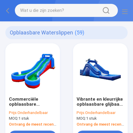
Opblaasbare Waterslippen
(59)
Commerciële
Vibrante en kleurrijke
opblaasbare
opblaasbare glijbaan
waterglijbanen met
voor kinderen
Prijs:
Onderhandelbaar
Prijs:
Onderhandelbaar
zwembad
Spannende
MOQ:
1 stuk
MOQ:
1 stuk
glijbaanvaring
Ontvang de meest recente Prijs
Ontvang de meest recente Prijs