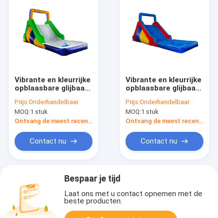
Vibrante en kleurrijke
Vibrante en kleurrijke
opblaasbare glijbaan
opblaasbare glijbaan
voor kinderen
voor kinderen
Prijs:
Onderhandelbaar
Prijs:
Onderhandelbaar
Spannende
Spannende
MOQ:
1 stuk
MOQ:
1 stuk
glijbaanvaring
glijbaanvaring
Ontvang de meest recente Prijs
Ontvang de meest recente Prijs
Contact nu
Contact nu
Bespaar je tijd
Laat ons met u contact opnemen met de
beste producten.