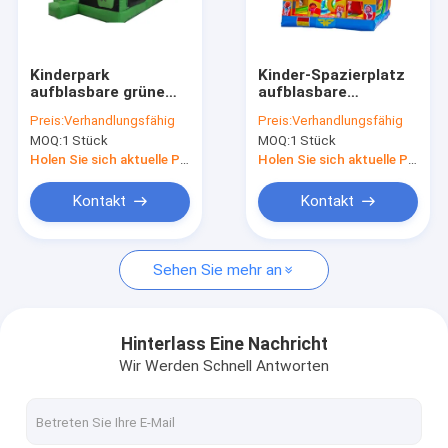
Werksbesichtigung
Qualitätskontrolle
Kinderpark
Kinder-Spazierplatz
aufblasbare grüne
aufblasbare
Kontakt mit uns
Fußballrutsche zum
Peoacock Tiere
Preis:
Verhandlungsfähig
Preis:
Verhandlungsfähig
Mieten
Rutsche zum Mieten
MOQ:
1 Stück
MOQ:
1 Stück
Neuigkeiten
Holen Sie sich aktuelle Preis
Holen Sie sich aktuelle Preis
Fälle
Kontakt
Kontakt
Bitte um ein Angebot
Sehen Sie mehr an
Aufblasschlösser
Hinterlass Eine Nachricht
Wir Werden Schnell Antworten
Aufblasbare Dias
Aufblasbare Wasserrutschen