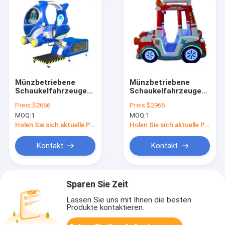
Münzbetriebene
Münzbetriebene
Schaukelfahrzeuge
Schaukelfahrzeuge
Dynamische Musik
Dynamische Musik
Preis:
$2666
Preis:
$2966
und fröhliche Lieder
und fröhliche Lieder
MOQ:
1
MOQ:
1
für Kinder
für Kinder
Holen Sie sich aktuelle Preis
Holen Sie sich aktuelle Preis
Kontakt
Kontakt
Sparen Sie Zeit
Lassen Sie uns mit Ihnen die besten
Produkte kontaktieren.