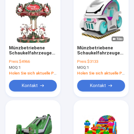
Münzbetriebene
Münzbetriebene
Schaukelfahrzeuge
Schaukelfahrzeuge
Dynamische Musik
Dynamische Musik
Preis:
$4966
Preis:
$3133
und fröhliche Lieder
und fröhliche Lieder
MOQ:
1
MOQ:
1
für Kinder
für Kinder
Holen Sie sich aktuelle Preis
Holen Sie sich aktuelle Preis
Kontakt
Kontakt
Heim
Produkte
Über uns