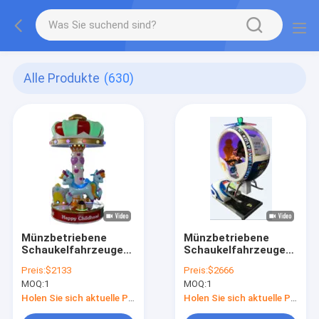
Alle Produkte
(630)
Münzbetriebene
Münzbetriebene
Schaukelfahrzeuge
Schaukelfahrzeuge
Dynamische Musik
Dynamische Musik
Preis:
$2133
Preis:
$2666
und fröhliche Lieder
und fröhliche Lieder
MOQ:
1
MOQ:
1
für Kinder
für Kinder
Holen Sie sich aktuelle Preis
Holen Sie sich aktuelle Preis