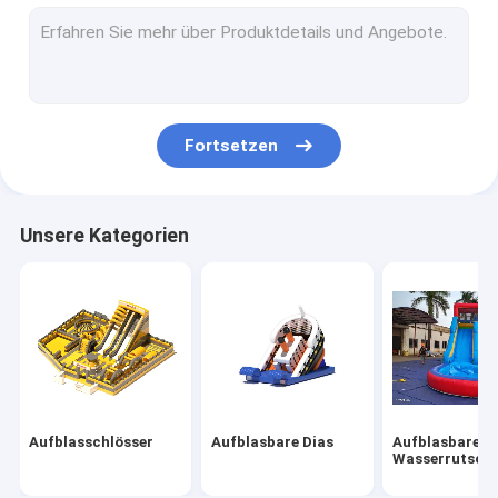
Aufblasbare Hindernisse
Aufblasbare Spiele
Aufblasbare Zelte
Fortsetzen
Aufblasbare Bögen
Aufblasbare schwimmende Spielzeuge
Unsere Kategorien
Aufblasbare Wasserhürden
Aufblasbare Wasserburgen
aufblasbarer Wasserpark
Weicher Spielplatz
Aufblasschlösser
Aufblasbare Dias
Aufblasbare
Sprungschloss-Rutsche
Wasserrutsch