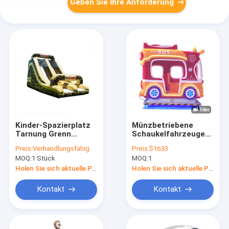
Geben Sie Ihre Anforderung
Kinder-Spazierplatz
Münzbetriebene
Tarnung Grenn
Schaukelfahrzeuge
Aufblaser Rutschen
Dynamische Musik
Preis:
Verhandlungsfähig
Preis:
$1633
Miete
und fröhliche Lieder
MOQ:
1 Stück
MOQ:
1
für Kinder
Holen Sie sich aktuelle Preis
Holen Sie sich aktuelle Preis
Kontakt
Kontakt