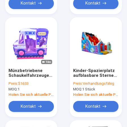
Kontakt
Kontakt
Münzbetriebene
Kinder-Spazierplatz
Schaukelfahrzeuge
aufblasbare Sterne
Dynamische Musik
Universumsrutsche
Preis:
$1633
Preis:
Verhandlungsfähig
und fröhliche Lieder
zum Mieten
MOQ:
1
MOQ:
1 Stück
für Kinder
Holen Sie sich aktuelle Preis
Holen Sie sich aktuelle Preis
Kontakt
Kontakt