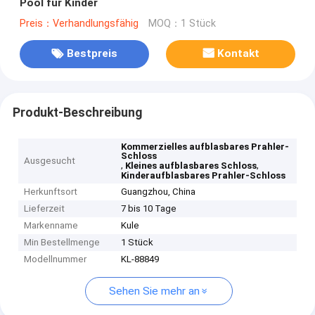
Pool für Kinder
Preis：Verhandlungsfähig
MOQ：1 Stück
Bestpreis
Kontakt
Produkt-Beschreibung
Kommerzielles aufblasbares Prahler-
Schloss
Ausgesucht
,
,
Kleines aufblasbares Schloss
Kinderaufblasbares Prahler-Schloss
Herkunftsort
Guangzhou, China
Lieferzeit
7 bis 10 Tage
Markenname
Kule
Min Bestellmenge
1 Stück
Modellnummer
KL-88849
Sehen Sie mehr an