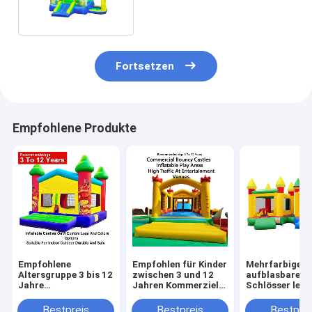
Fortsetzen
Empfohlene Produkte
Empfohlene
Empfohlen für Kinder
Mehrfarbige
Altersgruppe 3 bis 12
zwischen 3 und 12
aufblasbare
Jahre
Jahren Kommerzielle
Schlösser leic
Aufblasschlösser
Sprungburgen
faltbar für de
OEM Custom Logo
aufblasbare
einfachen Tra
Bestpreis
Bestpreis
Bestprei