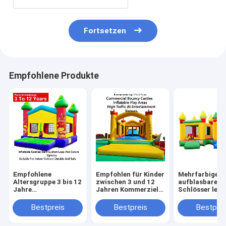
Fortsetzen
Empfohlene Produkte
Empfohlene
Empfohlen für Kinder
Mehrfarbige
Altersgruppe 3 bis 12
zwischen 3 und 12
aufblasbare
Jahre
Jahren Kommerzielle
Schlösser leic
Aufblasschlösser
Sprungburgen
faltbar für de
OEM Custom Logo
aufblasbare
einfachen Tra
Bestpreis
Bestpreis
Bestprei
und Farboptionen
Spielplätze für den
mit einer
Geeignet für
hohen Verkehr an
Gewichtskapaz