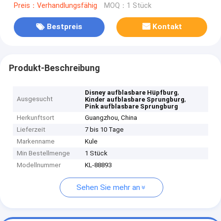
Preis：Verhandlungsfähig
MOQ：1 Stück
Bestpreis
Kontakt
Produkt-Beschreibung
,
Disney aufblasbare Hüpfburg
Ausgesucht
,
Kinder aufblasbare Sprungburg
Pink aufblasbare Sprungburg
Herkunftsort
Guangzhou, China
Lieferzeit
7 bis 10 Tage
Markenname
Kule
Min Bestellmenge
1 Stück
Modellnummer
KL-88893
Sehen Sie mehr an