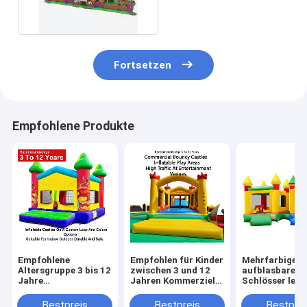
Fortsetzen
Empfohlene Produkte
Empfohlene
Empfohlen für Kinder
Mehrfarbige
Altersgruppe 3 bis 12
zwischen 3 und 12
aufblasbare
Jahre
Jahren Kommerzielle
Schlösser leic
Aufblasschlösser
Sprungburgen
faltbar für de
OEM Custom Logo
aufblasbare
einfachen Tra
Bestpreis
Bestpreis
Bestprei