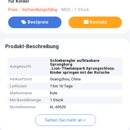
für Kinder
Preis：Verhandlungsfähig
MOQ：1 Stück
Bestpreis
Kontakt
Produkt-Beschreibung
Schieberegler aufblasbare
Sprungburg
Ausgesucht
,
,
Lion-Themenpark Sprungschloss
Kinder springen mit der Rutsche
Herkunftsort
Guangzhou, China
Lieferzeit
7 bis 10 Tage
Markenname
Kule
Min Bestellmenge
1 Stück
Modellnummer
KL-69529
Sehen Sie mehr an