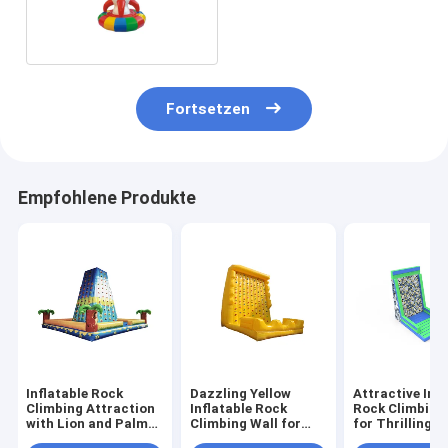
Elektrische Spin-Rakete
für Kinder
Fortsetzen
Empfohlene Produkte
Inflatable Rock
Dazzling Yellow
Attractive Infl
Climbing Attraction
Inflatable Rock
Rock Climbing
with Lion and Palm
Climbing Wall for
for Thrilling P
Tree Design for
Delightful Activities
Fun Outdoor 