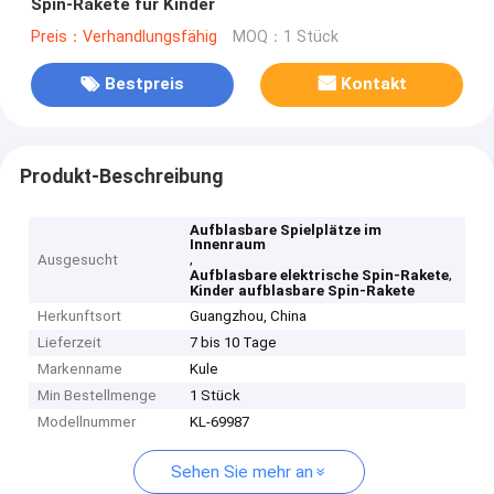
Spin-Rakete für Kinder
Preis：Verhandlungsfähig
MOQ：1 Stück
Bestpreis
Kontakt
Produkt-Beschreibung
Aufblasbare Spielplätze im
Innenraum
,
Ausgesucht
,
Aufblasbare elektrische Spin-Rakete
Kinder aufblasbare Spin-Rakete
Herkunftsort
Guangzhou, China
Lieferzeit
7 bis 10 Tage
Markenname
Kule
Min Bestellmenge
1 Stück
Modellnummer
KL-69987
Sehen Sie mehr an