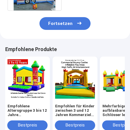
Feuerwehrfahrzeug
Sprungburg
Fortsetzen
Empfohlene Produkte
Empfohlene
Empfohlen für Kinder
Mehrfarbige
Altersgruppe 3 bis 12
zwischen 3 und 12
aufblasbare
Jahre
Jahren Kommerzielle
Schlösser leic
Aufblasschlösser
Sprungburgen
faltbar für de
OEM Custom Logo
aufblasbare
einfachen Tra
Bestpreis
Bestpreis
Bestprei
und Farboptionen
Spielplätze für den
mit einer