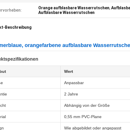
Orange aufblasbare Wasserrutschen
,
Aufblasb
rvorheben:
Aufblasbare Wasserrutschen
kt-Beschreibung
erblaue, orangefarbene aufblasbare Wasserrutsche
ktspezifikationen
ibut
Wert
ße
Anpassbar
ntie
2 Jahre
cht
Abhängig von der Größe
rial
0,55 mm PVC-Plane
gn
Wie abgebildet oder angepasst