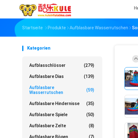
H
Startseite
Produkte
Aufblasbare Wasserrutschen
So
Kategorien
Aufblasschlösser
(279)
Aufblasbare Dias
(139)
Aufblasbare
(59)
Wasserrutschen
Aufblasbare Hindernisse
(35)
Aufblasbare Spiele
(50)
Aufblasbare Zelte
(8)
Aufblasbare Bögen
(7)