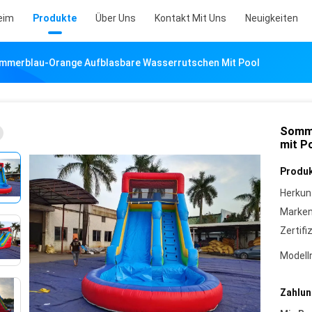
eim
Produkte
Über Uns
Kontakt Mit Uns
Neuigkeiten
mmerblau-Orange Aufblasbare Wasserrutschen Mit Pool
Somme
mit P
Produk
Herkun
Marke
Zertifi
Model
Zahlun