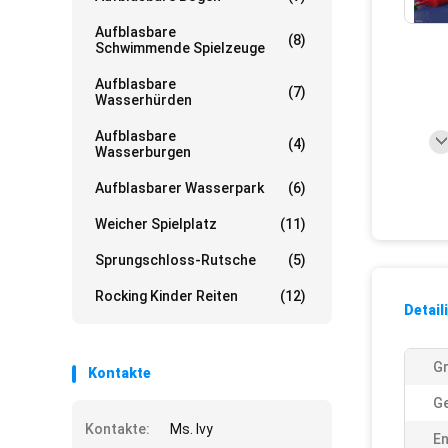
Aufblasbare
(8)
Schwimmende Spielzeuge
Aufblasbare
(7)
Wasserhürden
Aufblasbare
(4)
Wasserburgen
Aufblasbarer Wasserpark
(6)
Weicher Spielplatz
(11)
Sprungschloss-Rutsche
(5)
Rocking Kinder Reiten
(12)
Detail
G
Kontakte
Ge
Kontakte:
Ms. Ivy
En