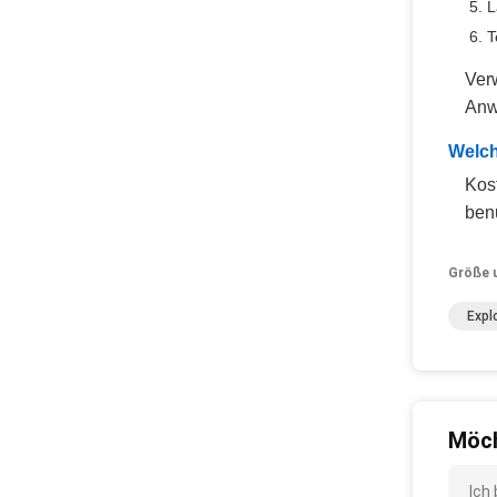
L
T
Ver
Anwe
Welch
Kos
benu
Größe 
Expl
Möch
Ich