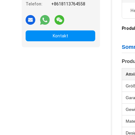
Telefon:
+8618113764558
He
Produ
Kontakt
Somm
Produ
Attr
Grö
Gara
Gewi
Mate
Desi