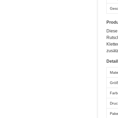
Gesc
Produ
Diese 
Rutsch
Klette
zusätz
Detail
Mate
Grö
Farb
Druc
Pake