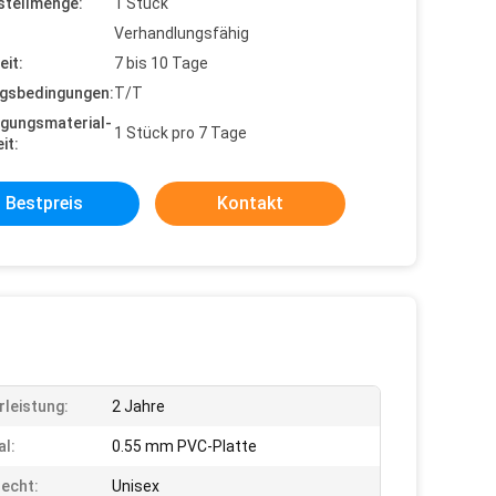
stellmenge:
1 Stück
Verhandlungsfähig
eit:
7 bis 10 Tage
gsbedingungen:
T/T
gungsmaterial-
1 Stück pro 7 Tage
it:
Bestpreis
Kontakt
leistung:
2 Jahre
al:
0.55 mm PVC-Platte
echt:
Unisex