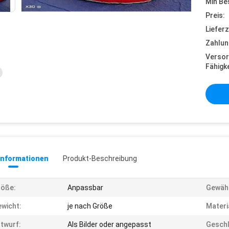
Min Be
Preis:
Lieferz
Zahlun
Versor
Fähigke
informationen
Produkt-Beschreibung
röße:
Anpassbar
Gewähr
wicht:
je nach Größe
Materi
twurf:
Als Bilder oder angepasst
Geschl