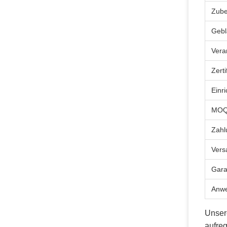
Zube
Gebl
Vera
Zerti
Einr
MO
Zahl
Vers
Gara
Anw
Unser
aufreg