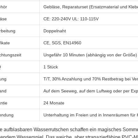
hör
Gebläse, Reparaturset (Ersatzmaterial und Kleb
äse
CE: 220-240V UL: 110-115V
rbeitung
Doppelnaht
fikate
CE, SGS, EN14960
ichtungszeit
Ungefähr 10 Minuten (abhängig von der Größe)
Q
1 Stück
ung
T/T, 30% Anzahlung und 70% Restbetrag bei Ve
and
Auf dem Seeweg, auf dem Luftweg oder per Ex
ntie
24 Monate
endung
Unterhaltung im Freien und in Innenräumen für
e aufblasbaren Wasserrutschen schaffen ein magisches Sommer
endem Wasserspiel. Das weiche, aber strapazierfähige PVC-Mate