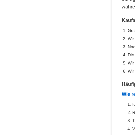
währen
Kaufa
Geb
Wir
Nac
Die
Wir
Wir
Häufi
Wie r
I
R
T
V