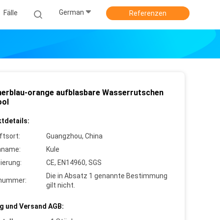
German
Fälle
Referenzen
rblau-orange aufblasbare Wasserrutschen
ool
tdetails:
ftsort:
Guangzhou, China
nname:
Kule
zierung:
CE, EN14960, SGS
Die in Absatz 1 genannte Bestimmung
lnummer:
gilt nicht.
g und Versand AGB: