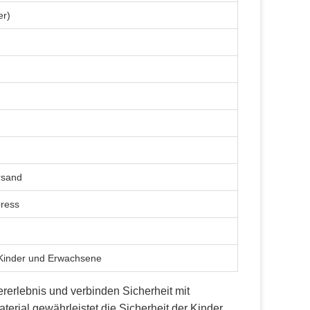
er)
rsand
press
 Kinder und Erwachsene
erlebnis und verbinden Sicherheit mit
rial gewährleistet die Sicherheit der Kinder,