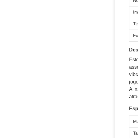
N
Im
Ti
F
Des
Este
ass
vibr
jog
A in
atra
Esp
Ma
T