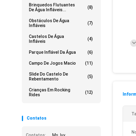
Brinquedos Flutuantes
(8)
De Água Infláveis...
Obstáculos De Água
(7)
Infláveis
Castelos De Água
(4)
Infláveis
Parque Inflável Da Água
(6)
Campo De Jogos Macio
(11)
Slide Do Castelo De
(5)
Rebentamento
Crianças Em Rocking
(12)
Infor
Rides
T
Contatos
N
Contatos:
Ms. Ivy