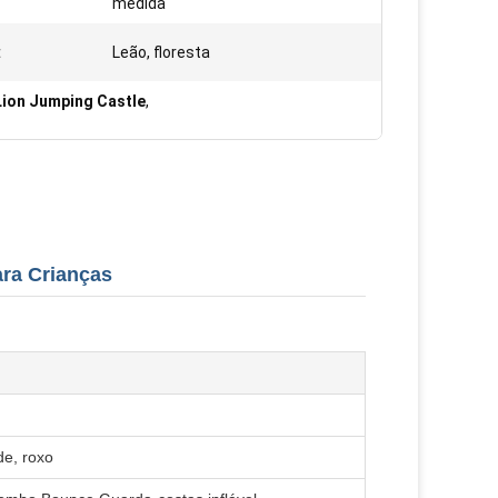
medida
:
Leão, floresta
Lion Jumping Castle
,
ara Crianças
de, roxo