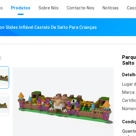
io
Produtos
Sobre Nós
Contacte-Nos
Notícias
Cas
n Slides Inflável Castelo De Salto Para Crianças
Parque
Salto
Detalh
Lugar 
Marca:
Certifi
Número
Condiç
Quanti