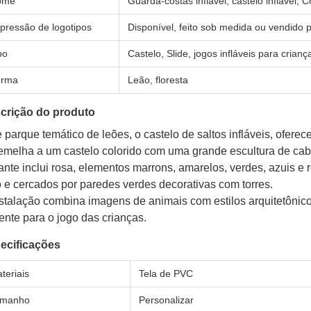
ome
Guarda-costas inflável, castelo inflável,
pressão de logotipos
Disponível, feito sob medida ou vendido 
po
Castelo, Slide, jogos infláveis para crianç
orma
Leão, floresta
crição do produto
 parque temático de leões, o castelo de saltos infláveis, oferec
emelha a um castelo colorido com uma grande escultura de cab
ante inclui rosa, elementos marrons, amarelos, verdes, azuis e
o e cercados por paredes verdes decorativas com torres.
stalação combina imagens de animais com estilos arquitetônicos
ente para o jogo das crianças.
ecificações
teriais
Tela de PVC
amanho
Personalizar