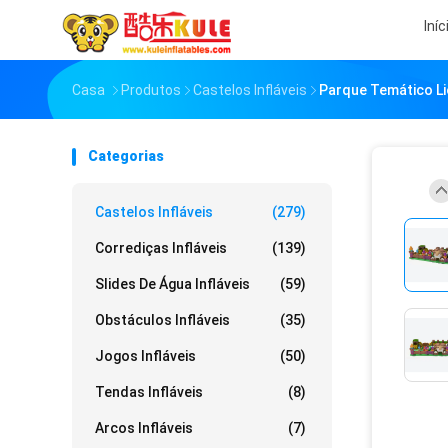
Iníc
Casa
Produtos
Castelos Infláveis
Parque Temático Lio
Categorias
Castelos Infláveis
(279)
Corrediças Infláveis
(139)
Slides De Água Infláveis
(59)
Obstáculos Infláveis
(35)
Jogos Infláveis
(50)
Tendas Infláveis
(8)
Arcos Infláveis
(7)