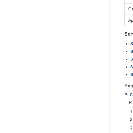
Ga
Ap
Ser
S
S
S
S
S
Per
P: 
R: