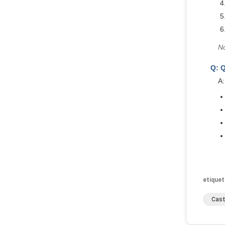
No
Q: Q
A:
etiquet
Cast