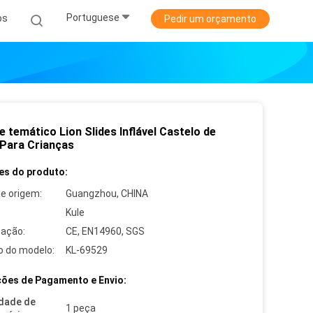
Portuguese
os
Pedir um orçamento
 temático Lion Slides Inflável Castelo de
 Para Crianças
es do produto:
de origem:
Guangzhou, CHINA
Kule
cação:
CE, EN14960, SGS
 do modelo:
KL-69529
ões de Pagamento e Envio:
dade de
1 peça