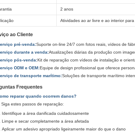
rantia
2 anos
licação
Atividades ao ar livre e ao interior par
viço ao Cliente
erviço pré-venda:
Suporte on-line 24/7 com fotos reais, vídeos de fáb
erviço durante a venda:
Atualizações diárias da produção com image
erviço pós-venda:
Kit de reparação com vídeos de instalação e orien
erviço ODM e OEM:
Equipe de design profissional que oferece perso
erviço de transporte marítimo:
Soluções de transporte marítimo inter
guntas Frequentes
Como reparar quando ocorrem danos?
 Siga estes passos de reparação:
Identifique a área danificada cuidadosamente
Limpe e secar completamente a área afetada
Aplicar um adesivo apropriado ligeiramente maior do que o dano