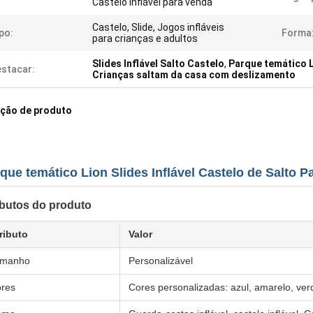
Castelo inflável para venda
Castelo, Slide, Jogos infláveis
po:
Forma
para crianças e adultos
Slides Inflável Salto Castelo
,
Parque temático 
stacar:
Crianças saltam da casa com deslizamento
ição de produto
que temático Lion Slides Inflável Castelo de Salto P
ibutos do produto
ributo
Valor
amanho
Personalizável
res
Cores personalizadas: azul, amarelo, ver