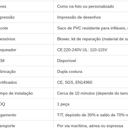
res
Como na foto ou personalizado
pressão
Impressão de desenhos
cote
Saco de PVC resistente para infláveis,
essórios
Blower, kit de reparação (material de su
oqueador
CE:220-240V UL: 110-115V
EM
Disponível
bricação
Dupla costura
rtificados
CE, SGS, EN14960
mpo de instalação
Cerca de 10 minutos (depende do tam
OQ
1 peça
agamento
T/T, depósito de 30% e saldo de 70%
ansporte
Por via marítima, aérea ou expressa