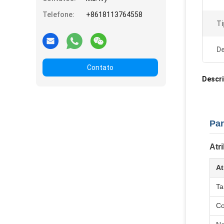
Telefone:
+8618113764558
Ti
De
Contato
Descr
Par
Atr
At
T
Co