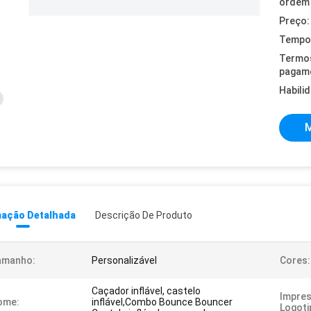
ordem 
Preço:
Tempo 
Termo
pagam
Habili
M
mação Detalhada
Descrição De Produto
amanho:
Personalizável
Cores:
Caçador inflável, castelo
Impre
ome:
inflável,Combo Bounce Bouncer
Logoti