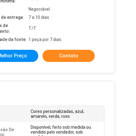
mínima:
Negociável
de entrega:
7 a 10 dias
s de
T/T
ento:
dade da fonte:
1 peça por 7 dias
elhor Preço
Contato
Cores personalizadas, azul,
amarelo, verde, roxo
Disponível, feito sob medida ou
ssão De
vendido pelo vendedor, sob
po: