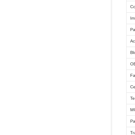
Co
Im
Pa
Ac
Bl
O
Fa
Ce
Te
M
P
Tr