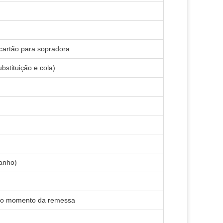
 cartão para sopradora
bstituição e cola)
anho)
 no momento da remessa