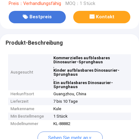
Preis：Verhandlungsfähig
MOQ：1 Stück
Bestpreis
Kontakt
Produkt-Beschreibung
Kommerzielles aufblasbares
Dinosaurier-Sprunghaus
,
Kinder aufblasbares Dinosaurier-
Ausgesucht
Sprunghaus
,
Ein aufblasbares Dinosaurier-
Sprunghaus
Herkunftsort
Guangzhou, China
Lieferzeit
7 bis 10 Tage
Markenname
Kule
Min Bestellmenge
1 Stück
Modellnummer
KL-88882
Sehen Sie mehr an