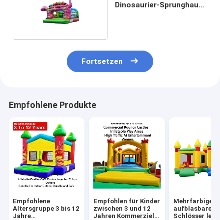
Dinosaurier-Sprunghaus
für Kinder
Fortsetzen
Empfohlene Produkte
Empfohlene
Empfohlen für Kinder
Mehrfarbige
Altersgruppe 3 bis 12
zwischen 3 und 12
aufblasbare
Jahre
Jahren Kommerzielle
Schlösser leic