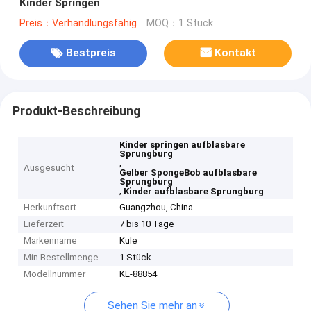
Kinder Springen
Preis：Verhandlungsfähig
MOQ：1 Stück
Bestpreis
Kontakt
Produkt-Beschreibung
Kinder springen aufblasbare
Sprungburg
,
Ausgesucht
Gelber SpongeBob aufblasbare
Sprungburg
,
Kinder aufblasbare Sprungburg
Herkunftsort
Guangzhou, China
Lieferzeit
7 bis 10 Tage
Markenname
Kule
Min Bestellmenge
1 Stück
Modellnummer
KL-88854
Sehen Sie mehr an