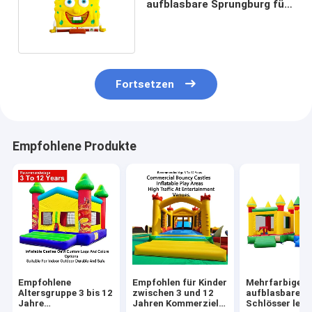
aufblasbare Sprungburg für
Kinder Springen
Fortsetzen
Empfohlene Produkte
Empfohlene
Empfohlen für Kinder
Mehrfarbige
Altersgruppe 3 bis 12
zwischen 3 und 12
aufblasbare
Jahre
Jahren Kommerzielle
Schlösser leic