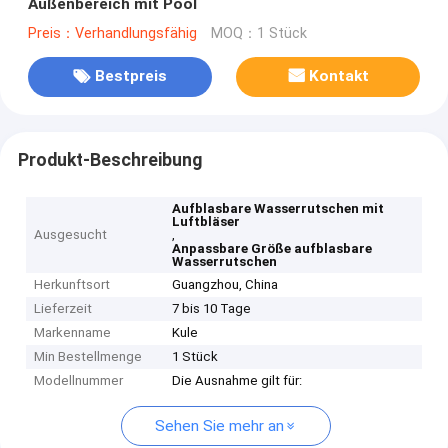
Außenbereich mit Pool
Preis：Verhandlungsfähig
MOQ：1 Stück
Bestpreis
Kontakt
Produkt-Beschreibung
Aufblasbare Wasserrutschen mit
Luftbläser
Ausgesucht
,
Anpassbare Größe aufblasbare
Wasserrutschen
Herkunftsort
Guangzhou, China
Lieferzeit
7 bis 10 Tage
Markenname
Kule
Min Bestellmenge
1 Stück
Modellnummer
Die Ausnahme gilt für:
Sehen Sie mehr an