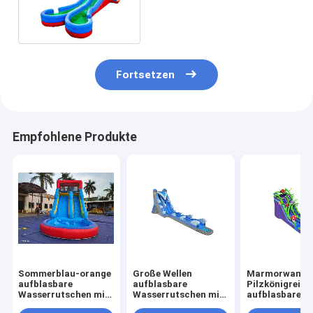
Außenbereich mit Pool
Fortsetzen
Empfohlene Produkte
Sommerblau-orange
Große Wellen
Marmorwand
aufblasbare
aufblasbare
Pilzkönigreich
Wasserrutschen mit
Wasserrutschen mit
aufblasbare
Pool
langem Pool Blau
Wasserrutsche