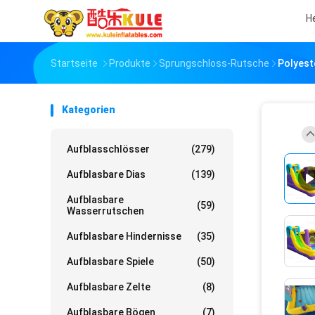
H
Startseite
Produkte
Sprungschloss-Rutsche
Polyest
Kategorien
Aufblasschlösser
(279)
Aufblasbare Dias
(139)
Aufblasbare
(59)
Wasserrutschen
Aufblasbare Hindernisse
(35)
Aufblasbare Spiele
(50)
Aufblasbare Zelte
(8)
Aufblasbare Bögen
(7)