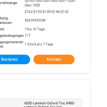
50/50~300/300~500/500~1000/
stellmenge:
Über 1000
$162/$155/$149/$146/$142
ckung
42X39X50CM
ationen:
eit:
7 bis 10 Tage
gsbedingungen:
T/T
gungsmaterial-
1 Stück pro 7 Tage
it:
Bestpreis
Kontakt
420D-Laminat-Oxford-Too, 840D-