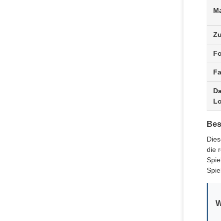
Ma
Z
F
Fa
D
L
Bes
Dies
die 
Spie
Spie
W