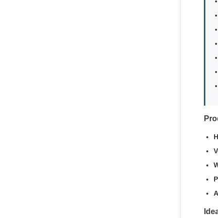
Pro
H
V
W
P
A
Ide