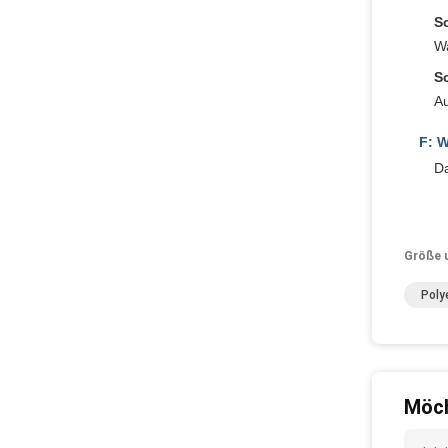
Sc
Wa
Sc
Au
F: W
Da
Größe 
Poly
Möch