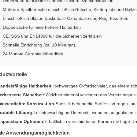
Dauerhafte 420D/840D-Laminat-Oxford-Stoffkonstruktion
Mehrere Spielbereiche einschließlich Rutsche, Kletterplatz und Ballz
Einschließlich Bläser, Basketball, Ozeanbälle und Ring-Toss-Sets
Doppelstiche für eine höhere Haltbarkeit
CE, SGS und EN14960 für die Sicherheit zertifiziert
Schnelle Einrichtung (ca. 10 Minuten)
24 Monate Garantie inbegriffen
duktvorteile
andelsfähige Haltbarkeit
Hochwertiges Oxfordschleier, das einem sc
erbesserte Sicherheit:
Weiches Material verringert das Verletzungsris
asserdichte Konstruktion:
Speziell behandelte Stoffe sind regen- un
ortable Lösung:
Leichtgewichtig und kompakt, wenn es aufgeblasen is
npassbare Optionen:
Erhältlich in verschiedenen Farben mit Logo-Dr
ale Anwendungsmöglichkeiten