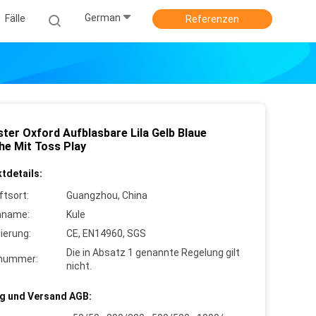
German
Fälle
Referenzen
ster Oxford Aufblasbare Lila Gelb Blaue
he Mit Toss Play
tdetails:
ftsort:
Guangzhou, China
nname:
Kule
zierung:
CE, EN14960, SGS
Die in Absatz 1 genannte Regelung gilt
lnummer:
nicht.
g und Versand AGB: