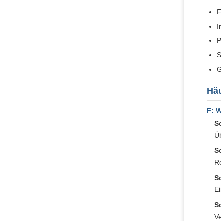
F
I
P
S
G
Häu
F: W
S
Üb
S
Re
S
Ei
Sc
Ve