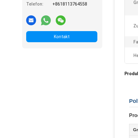
G
Telefon:
+8618113764558
Zu
Kontakt
Fa
He
Produ
Pol
Pro
G