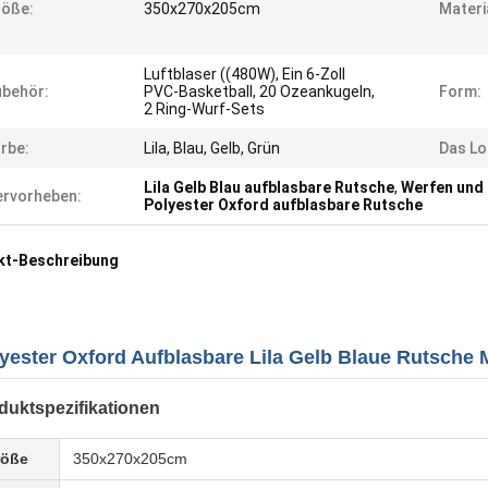
röße:
350x270x205cm
Materi
Luftblaser ((480W), Ein 6-Zoll
behör:
PVC-Basketball, 20 Ozeankugeln,
Form:
2 Ring-Wurf-Sets
rbe:
Lila, Blau, Gelb, Grün
Das Lo
Lila Gelb Blau aufblasbare Rutsche
,
Werfen und 
rvorheben:
Polyester Oxford aufblasbare Rutsche
kt-Beschreibung
yester Oxford Aufblasbare Lila Gelb Blaue Rutsche M
duktspezifikationen
röße
350x270x205cm