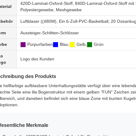
420D-Laminat-Oxford-Stoff, 840D-Laminat-Oxford-Stoff mit 
terial
Polyestergewebe, Meshgewebe
ubehör
Luftblaser ((480W), Ein 6-Zoll-PVC-Basketball, 20 Ozeankug
orm
Aussteiger-Schlitten-Schlösser
rbe
Purpurfarben
Blau.
Gelb,
Grün
as
Logo des Kunden
ogo
chreibung des Produkts
e hellfarbige aufblasbare Unterhaltungsstätte verfügt über eine lebe
rechte Seite eine lila Bogenstruktur mit einem gelben "FUN" Zeichen ze
lbereich, und daneben befindet sich eine blaue Zone mit bunten Kugel
loptionen.
esentliche Merkmale