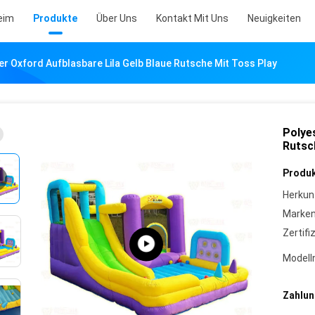
eim
Produkte
Über Uns
Kontakt Mit Uns
Neuigkeiten
er Oxford Aufblasbare Lila Gelb Blaue Rutsche Mit Toss Play
Polye
Rutsc
Produk
Herkun
Marke
Zertifi
Model
Zahlun