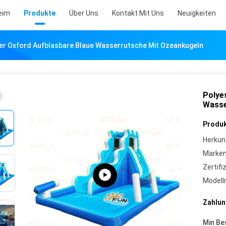
eim
Produkte
Über Uns
Kontakt Mit Uns
Neuigkeiten
er Oxford Aufblasbare Blaue Wasserrutsche Mit Ozeankugeln
Polye
Wasse
Produk
Herkun
Marke
Zertifi
Model
Zahlun
Min Be