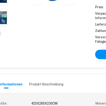
Preis:
Verpa
Inform
Lieferz
Zahlun
Versor
Fähigke
informationen
Produkt-Beschreibung
röße:
425X285X230CM
Materi