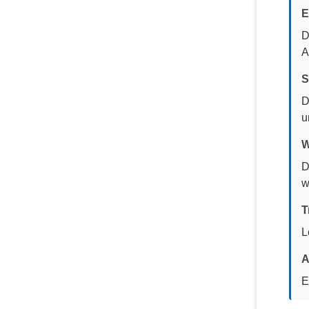
E
D
A
S
D
u
W
D
w
T
L
A
E