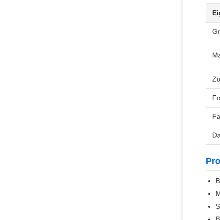
Ei
G
Ma
Zu
F
Fa
Da
Pr
B
M
S
B