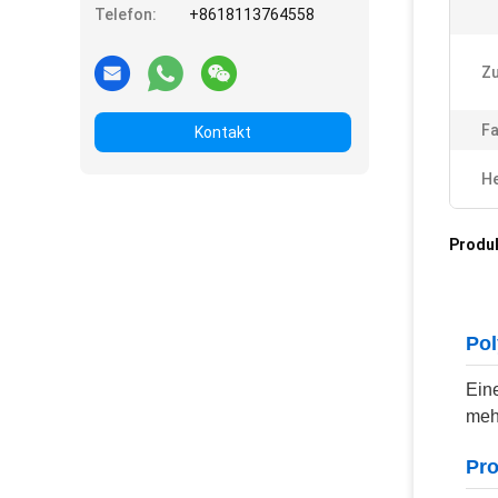
Telefon:
+8618113764558
Zu
Fa
Kontakt
He
Produ
Pol
Ein
meh
Pro