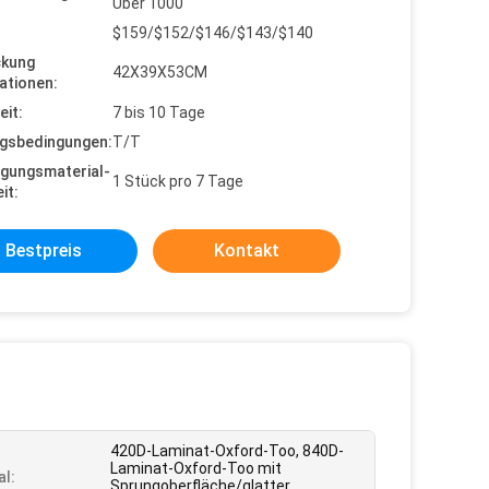
Über 1000
$159/$152/$146/$143/$140
ckung
42X39X53CM
ationen:
eit:
7 bis 10 Tage
gsbedingungen:
T/T
gungsmaterial-
1 Stück pro 7 Tage
it:
Bestpreis
Kontakt
420D-Laminat-Oxford-Too, 840D-
Laminat-Oxford-Too mit
al:
Sprungoberfläche/glatter