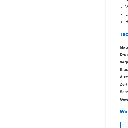
W
L
H
Tec
Mate
Dru
Ver
Blas
Aus
Zert
Setz
Gew
Wic