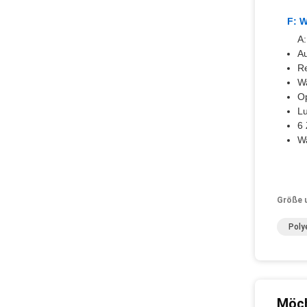
F: W
A:
A
R
W
Op
Lu
6 
W
Größe 
Poly
Möch