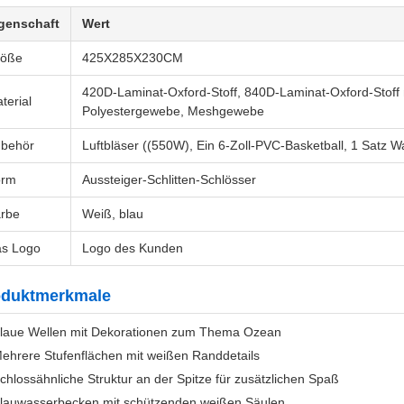
genschaft
Wert
röße
425X285X230CM
420D-Laminat-Oxford-Stoff, 840D-Laminat-Oxford-Stoff m
terial
Polyestergewebe, Meshgewebe
behör
Luftbläser ((550W), Ein 6-Zoll-PVC-Basketball, 1 Satz W
orm
Aussteiger-Schlitten-Schlösser
rbe
Weiß, blau
s Logo
Logo des Kunden
oduktmerkmale
laue Wellen mit Dekorationen zum Thema Ozean
ehrere Stufenflächen mit weißen Randdetails
chlossähnliche Struktur an der Spitze für zusätzlichen Spaß
lauwasserbecken mit schützenden weißen Säulen