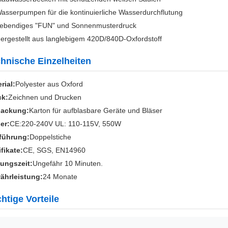
asserpumpen für die kontinuierliche Wasserdurchflutung
ebendiges "FUN" und Sonnenmusterdruck
ergestellt aus langlebigem 420D/840D-Oxfordstoff
hnische Einzelheiten
rial:
Polyester aus Oxford
ck:
Zeichnen und Drucken
packung:
Karton für aufblasbare Geräte und Bläser
er:
CE:220-240V UL: 110-115V, 550W
führung:
Doppelstiche
ifikate:
CE, SGS, EN14960
ungszeit:
Ungefähr 10 Minuten.
ährleistung:
24 Monate
htige Vorteile