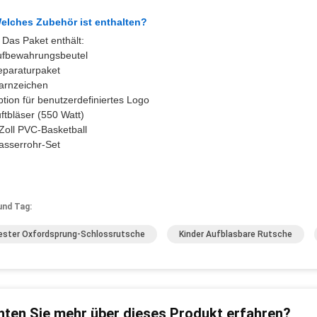
elches Zubehör ist enthalten?
 Das Paket enthält:
ufbewahrungsbeutel
eparaturpaket
arnzeichen
tion für benutzerdefiniertes Logo
ftbläser (550 Watt)
Zoll PVC-Basketball
asserrohr-Set
und Tag:
ester Oxfordsprung-Schlossrutsche
Kinder Aufblasbare Rutsche
ten Sie mehr über dieses Produkt erfahren?