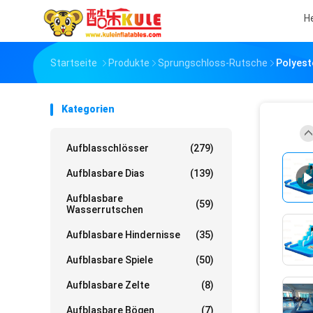
H
Startseite
Produkte
Sprungschloss-Rutsche
Polyest
Kategorien
Aufblasschlösser
(279)
Aufblasbare Dias
(139)
Aufblasbare
(59)
Wasserrutschen
Aufblasbare Hindernisse
(35)
Aufblasbare Spiele
(50)
Aufblasbare Zelte
(8)
Aufblasbare Bögen
(7)