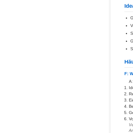
Ide
G
V
S
G
S
Häu
F: W
A:
Id
Re
Ei
Be
Ge
Vo
Ve
An