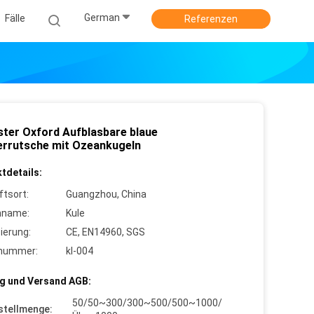
German
Fälle
Referenzen
ster Oxford Aufblasbare blaue
rrutsche mit Ozeankugeln
tdetails:
ftsort:
Guangzhou, China
nname:
Kule
zierung:
CE, EN14960, SGS
lnummer:
kl-004
g und Versand AGB:
50/50~300/300~500/500~1000/
stellmenge: