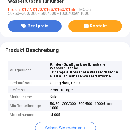
Wasserrutsche für Kinder
Preis：$177/$170/$163/$160/$156
MOQ：
50/50~300/300~500/500~1000/Über 1000
Bestpreis
Kontakt
Produkt-Beschreibung
Kinder-Spaßpark aufblasbare
Wasserrutsche
Ausgesucht
,
,
Orange aufblasbare Wasserrutsche
Blau aufblasbare Wasserrutsche
Herkunftsort
Guangzhou, China
Lieferzeit
7 bis 10 Tage
Markenname
Kule
50/50~300/300~500/500~1000/Über
Min Bestellmenge
1000
Modellnummer
kl-005
Sehen Sie mehr an