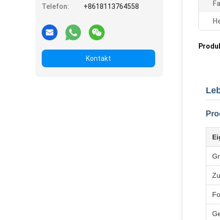
Fa
Telefon:
+8618113764558
He
Produ
Kontakt
Leb
Pro
Ei
G
Zu
F
Ge