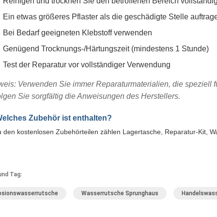
Reinigen und trocknen Sie den betroffenen Bereich vollständi
Ein etwas größeres Pflaster als die geschädigte Stelle auftrag
Bei Bedarf geeigneten Klebstoff verwenden
Genügend Trocknungs-/Härtungszeit (mindestens 1 Stunde)
Test der Reparatur vor vollständiger Verwendung
weis: Verwenden Sie immer Reparaturmaterialien, die speziell f
lgen Sie sorgfältig die Anweisungen des Herstellers.
Welches Zubehör ist enthalten?
 den kostenlosen Zubehörteilen zählen Lagertasche, Reparatur-Kit, Wa
und Tag:
osionswasserrutsche
Wasserrutsche Sprunghaus
Handelswass