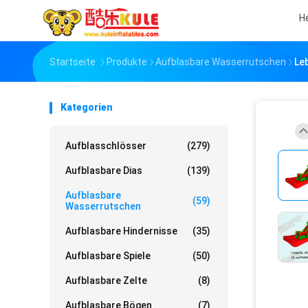
H
Startseite
Produkte
Aufblasbare Wasserrutschen
Le
Kategorien
Aufblasschlösser
(279)
Aufblasbare Dias
(139)
Aufblasbare
(59)
Wasserrutschen
Aufblasbare Hindernisse
(35)
Aufblasbare Spiele
(50)
Aufblasbare Zelte
(8)
Aufblasbare Bögen
(7)