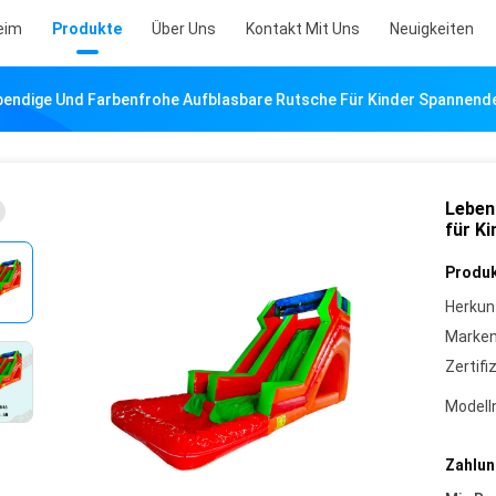
eim
Produkte
Über Uns
Kontakt Mit Uns
Neuigkeiten
bendige Und Farbenfrohe Aufblasbare Rutsche Für Kinder Spannend
Leben
für K
Produk
Herkun
Marke
Zertifi
Model
Zahlun