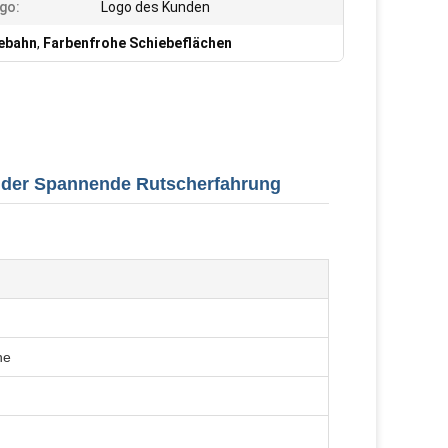
go:
Logo des Kunden
ebahn
,
Farbenfrohe Schiebeflächen
inder Spannende Rutscherfahrung
he