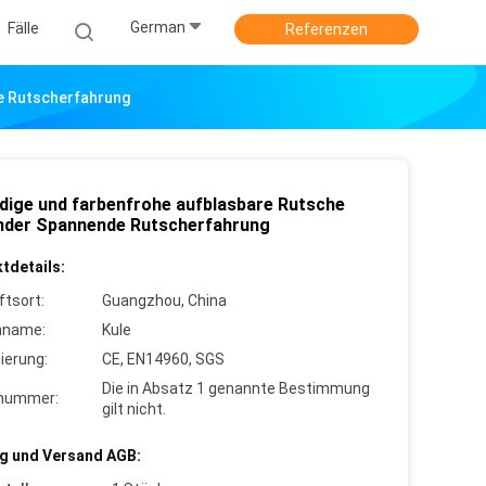
German
Fälle
Referenzen
e Rutscherfahrung
dige und farbenfrohe aufblasbare Rutsche
inder Spannende Rutscherfahrung
tdetails:
ftsort:
Guangzhou, China
nname:
Kule
zierung:
CE, EN14960, SGS
Die in Absatz 1 genannte Bestimmung
lnummer:
gilt nicht.
g und Versand AGB: