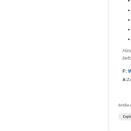
Hin
befo
F: 
A:
Zu
Größe 
Expl