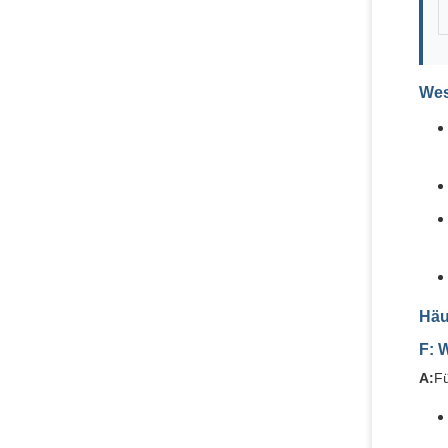
Wes
Häu
F: 
A:
Fü