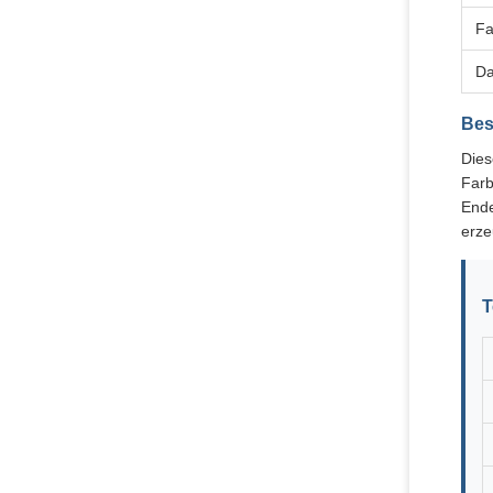
Fa
Da
Bes
Dies
Farb
Ende
erze
T