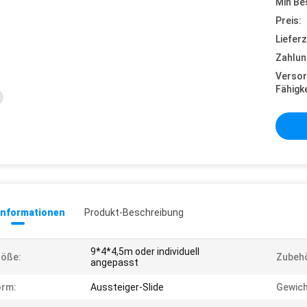
Min Be
Preis:
Lieferz
Zahlun
Versor
Fähigke
informationen
Produkt-Beschreibung
9*4*4,5m oder individuell
röße:
Zubehö
angepasst
orm:
Aussteiger-Slide
Gewich