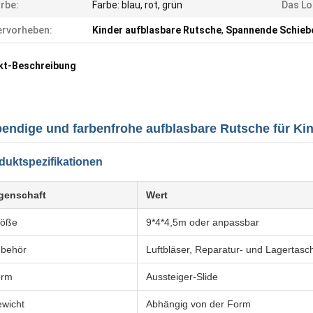
rbe:
Farbe: blau, rot, grün
Das Lo
rvorheben:
Kinder aufblasbare Rutsche
,
Spannende Schieb
kt-Beschreibung
endige und farbenfrohe aufblasbare Rutsche für K
duktspezifikationen
genschaft
Wert
röße
9*4*4,5m oder anpassbar
behör
Luftbläser, Reparatur- und Lagertasc
orm
Aussteiger-Slide
wicht
Abhängig von der Form