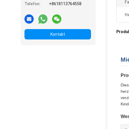
Fa
Telefon:
+8618113764558
He
Produ
Kontakt
Mi
Pro
Dies
herz
verz
Kind
Wes