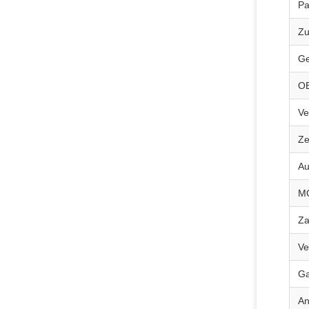
Pa
Zu
Ge
O
Ve
Ze
Au
M
Za
Ve
Ga
A