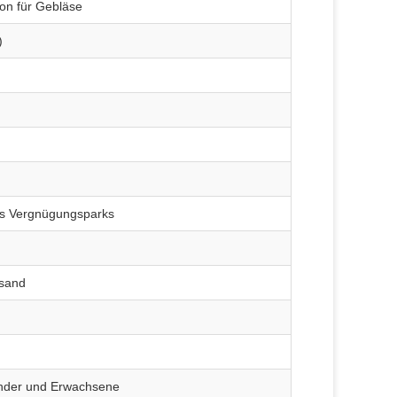
on für Gebläse
)
es Vergnügungsparks
rsand
inder und Erwachsene