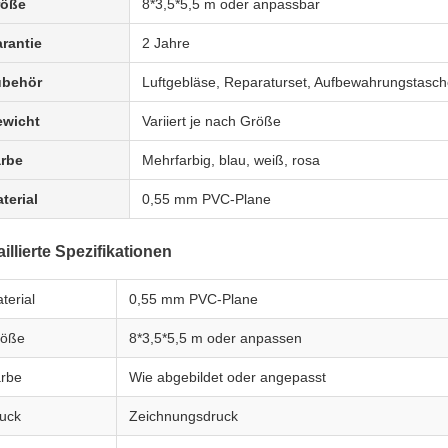
röße
8*3,5*5,5 m oder anpassbar
rantie
2 Jahre
ubehör
Luftgebläse, Reparaturset, Aufbewahrungstasc
wicht
Variiert je nach Größe
rbe
Mehrfarbig, blau, weiß, rosa
terial
0,55 mm PVC-Plane
illierte Spezifikationen
terial
0,55 mm PVC-Plane
röße
8*3,5*5,5 m oder anpassen
rbe
Wie abgebildet oder angepasst
uck
Zeichnungsdruck