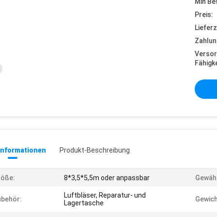
Min Be
Preis:
Lieferz
Zahlun
Versor
Fähigke
informationen
Produkt-Beschreibung
röße:
8*3,5*5,5m oder anpassbar
Gewähr
Luftbläser, Reparatur- und
behör:
Gewich
Lagertasche