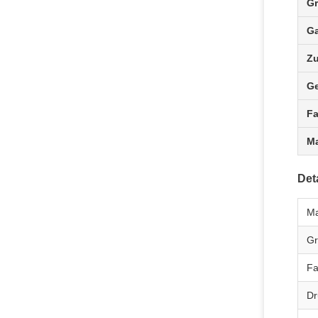
G
Ga
Z
Ge
Fa
Ma
Deta
Ma
G
Fa
Dr