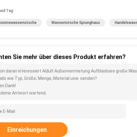
und Tag:
osionswasserrutsche
Wasserrutsche Sprunghaus
Handelswass
ten Sie mehr über dieses Produkt erfahren?
 bin daran interessiert Aldult Außenvermietung Aufblasbare große Wa
ails wie Typ, Größe, Menge, Material usw. senden?
len Dank!
 deine Antwort wartend.
Einreichungen