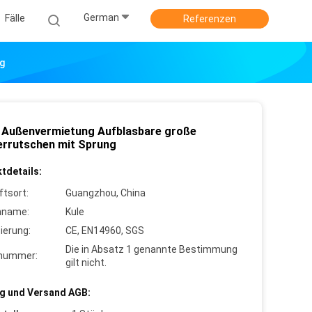
German
Fälle
Referenzen
g
t Außenvermietung Aufblasbare große
rrutschen mit Sprung
tdetails:
ftsort:
Guangzhou, China
nname:
Kule
zierung:
CE, EN14960, SGS
Die in Absatz 1 genannte Bestimmung
lnummer:
gilt nicht.
g und Versand AGB: