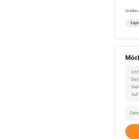
Größe 
Expl
Möch
Ich
Det
Vie
Auf