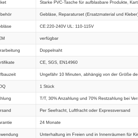
ket
Starke PVC-Tasche für aufblasbare Produkte, Kart
behör
Gebläse, Reparaturset (Ersatzmaterial und Kleber
bläse
CE:220-240V UL: 110-115V
EM
verfügbar
rarbeitung
Doppelnaht
rtifikate
CE, SGS, EN14960
fbauzeit
Ungefähr 10 Minuten, abhängig von der Größe d
OQ
1 Stück
hlung
T/T, 30% Anzahlung und 70% Restzahlung bei Ve
rsand
Per Seefracht, Luftfracht oder Expressversand
rantie
24 Monate
nwendung
Unterhaltung im Freien und in Innenräumen für K