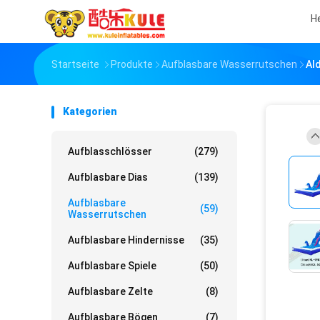
H
Startseite
Produkte
Aufblasbare Wasserrutschen
Al
Kategorien
Aufblasschlösser
(279)
Aufblasbare Dias
(139)
Aufblasbare
(59)
Wasserrutschen
Aufblasbare Hindernisse
(35)
Aufblasbare Spiele
(50)
Aufblasbare Zelte
(8)
Aufblasbare Bögen
(7)