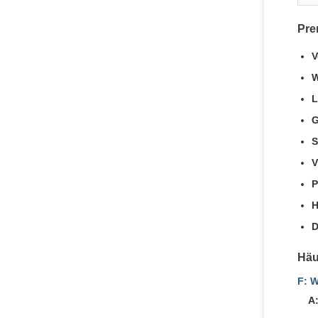
Pre
V
W
L
G
S
V
P
H
D
Häu
F: W
A