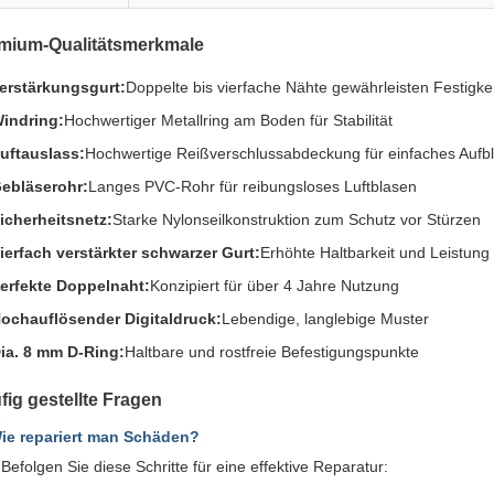
mium-Qualitätsmerkmale
erstärkungsgurt:
Doppelte bis vierfache Nähte gewährleisten Festigk
indring:
Hochwertiger Metallring am Boden für Stabilität
uftauslass:
Hochwertige Reißverschlussabdeckung für einfaches Aufb
ebläserohr:
Langes PVC-Rohr für reibungsloses Luftblasen
icherheitsnetz:
Starke Nylonseilkonstruktion zum Schutz vor Stürzen
ierfach verstärkter schwarzer Gurt:
Erhöhte Haltbarkeit und Leistung
erfekte Doppelnaht:
Konzipiert für über 4 Jahre Nutzung
ochauflösender Digitaldruck:
Lebendige, langlebige Muster
ia. 8 mm D-Ring:
Haltbare und rostfreie Befestigungspunkte
fig gestellte Fragen
ie repariert man Schäden?
:
Befolgen Sie diese Schritte für eine effektive Reparatur: