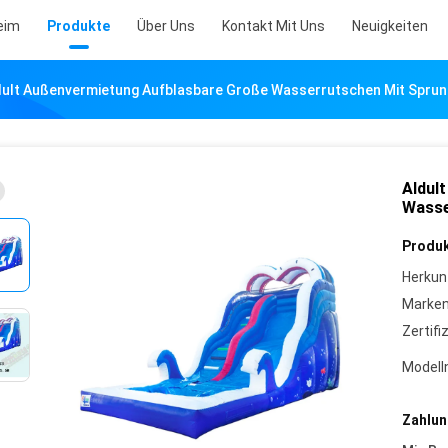
eim
Produkte
Über Uns
Kontakt Mit Uns
Neuigkeiten
dult Außenvermietung Aufblasbare Große Wasserrutschen Mit Sprun
Aldul
Wasse
Produk
Herkun
Marke
Zertifi
Model
Zahlun