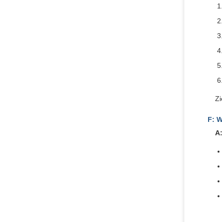
Zi
F: W
A