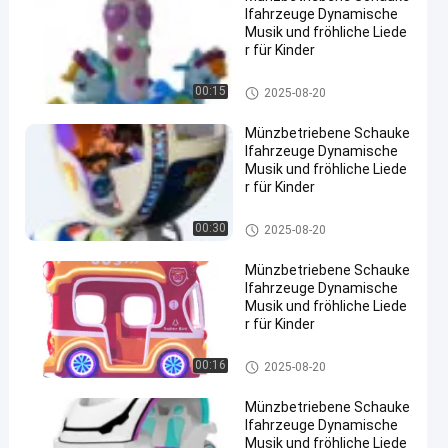
lfahrzeuge Dynamische
Musik und fröhliche Liede
r für Kinder
Rocking Kinder Reiten
00:15
2025-08-20
Münzbetriebene Schauke
lfahrzeuge Dynamische
Musik und fröhliche Liede
r für Kinder
Rocking Kinder Reiten
00:30
2025-08-20
Münzbetriebene Schauke
lfahrzeuge Dynamische
Musik und fröhliche Liede
r für Kinder
Rocking Kinder Reiten
00:16
2025-08-20
Münzbetriebene Schauke
lfahrzeuge Dynamische
Musik und fröhliche Liede