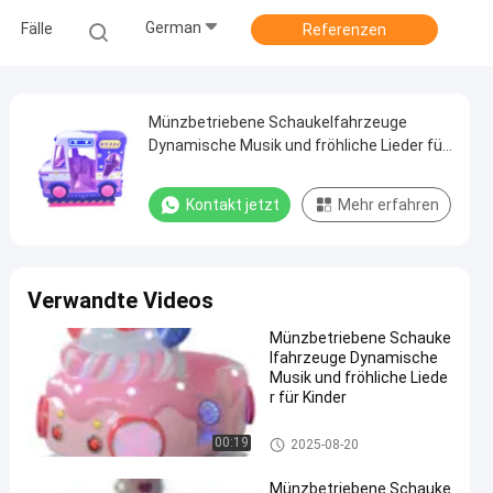
German
Fälle
Referenzen
Münzbetriebene Schaukelfahrzeuge
Dynamische Musik und fröhliche Lieder für
Kinder
Kontakt jetzt
Mehr erfahren
Verwandte Videos
Münzbetriebene Schauke
lfahrzeuge Dynamische
Musik und fröhliche Liede
r für Kinder
Rocking Kinder Reiten
00:19
2025-08-20
Münzbetriebene Schauke