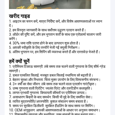
करते हुए, कंपनी शीर्ष inflatable खिलौना डिजाइनरों को इकट्ठा करती है जो रचनात्मक
फ़ैक्टरी टूर
प्रतिभा के माध्यम से उत्पादों को जीवंत जीवन शक्ति प्रदान करते हैं,उच्च कुशल सिलाई
श्रमिकों के साथ जो प्रत्येक सिलाई में व्यावसायिकता का प्रदर्शन करते हैं और अनुभवी
खरीद गाइड
गुणवत्ता नियंत्रण
सीलिंग श्रमिकों के साथ जो उत्पाद की सही सीलिंग सुनिश्चित करते हैं. "अखंडता, सेवा,
गुणवत्ता और जीत-जीत" के मूल मूल्यों का समर्थन करते हुए, कुले ग्राहकों को प्रीमियम
1. आइटम का चयन करें, मात्रा निर्दिष्ट करें, और विशेष आवश्यकताओं पर ध्यान
दें।
उत्पादों और सेवाओं को आगे बढ़ाना और वितरित करना जारी रखता है।
हमसे संपर्क करें
2. हम विस्तृत जानकारी के साथ सर्वोत्तम उद्धरण प्रदान करते हैं।
3. ऑर्डर की पुष्टि करें, और हम भुगतान शर्तों के साथ एक प्रोफ़ार्मा चालान जारी
समाचार
करेंगे।
कुले के फुलाए जाने वाले उत्पाद बहुत विविध हैंः
4. 30% जमा राशि प्राप्त होने के बाद उत्पादन शुरू होता है।
5. आपकी स्वीकृति के लिए तस्वीरें भेजी गईं क्यूसी निरीक्षण।
- inflatable castles create a dreamy fairytale atmosphere for
मामले
6. अंतिम भुगतान पर, हम शिपिंग की व्यवस्था करते हैं और दस्तावेज़ भेजते हैं।
children. - inflatable castles बच्चों के लिए एक स्वप्नमय परी कथा का माहौल
बनाते हैं।
हमें क्यों चुनें
एक उद्धरण का अनुरोध करें
- रोमांचक inflatable स्लाइड्स और वाटर स्लाइड्स रोमांचक अनुभव प्रदान करते हैं
1. प्रीमियम टिकाऊ सामग्री: लंबे समय तक चलने वाली गुणवत्ता के लिए शीर्ष-ग्रेड
(बाद में स्प्लैश में ठंडा करने के लिए एकदम सही है) ।
सामग्री।
- घुमावदार बाधाओं के मैदान चुनौती की तलाश में आत्माओं को जगाते हैं, जबकि मजेदार खेल
2. डबल प्रबलित सिलाई: मजबूत डबल सिलाई स्थायित्व को बढ़ाती है।
खुशहाल क्षणों में खुशी जोड़ते हैं।
3. बेहतर सुरक्षा और स्थिरता: चिंता मुक्त उपयोग के लिए विश्वसनीय संरचना।
- व्यावहारिक inflatable tents आउटडोर अवकाश के लिए आदर्श विकल्प के रूप में
4. 3+ वर्षों का सेवा जीवन: लंबे समय तक चलने वाला प्रदर्शन गारंटीकृत।
फुलाए जाने योग्य महल
कार्य करते हैं, और आंख को पकड़ने वाले inflatable arches घटना की गंभीरता को
5. उच्च गुणवत्ता वाली प्रिंटिंग: ज्वलंत प्रिंट और त्रुटिहीन कलाकृति।
बढ़ाते हैं।
6. लागत प्रभावी गुणवत्ता: किफायती कीमतों पर प्रीमियम उत्पाद।
- पानी पर तैरने वाले खिलौने लोगों को लहरों का आनंद लेने देते हैं, जो रोमांचक वाटर पार्क
इन्फ्लेटेबल स्लाइड्स
7. असाधारण बिक्री के बाद समर्थन: किसी भी मुद्दे के लिए समर्पित सेवा।
और नरम खेल के मैदानों से पूरक होते हैं।
8. त्वरित मुद्रास्फीति/अपस्फीति: कुशल संचालन समय बचाता है।
प्रत्येक उत्पाद कुले के समर्पण और विशेषज्ञता का प्रतीक है।
9. समय पर सुरक्षित डिलीवरी: सुरक्षित हैंडलिंग के साथ समय पर शिपिंग।
इन्फ्लेटेबल वाटर स्लाइड्स
10. OEM अनुकूलन: आपकी आवश्यकताओं के आधार पर अनुरूप समाधान।
कुले का
inflatable products strictly use top quality materials, all
11. विश्वसनीय गुणवत्ता और स्थायित्व: उच्च मानकों के साथ बनाया गया।