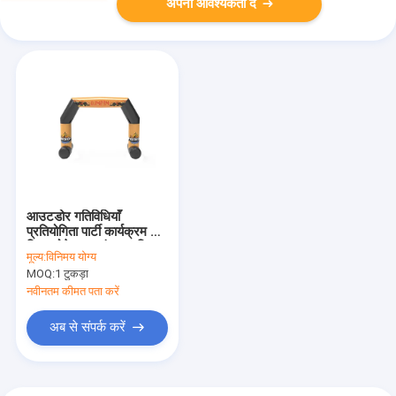
अपनी आवश्यकता दें
आउटडोर गतिविधियाँ
प्रतियोगिता पार्टी कार्यक्रम के
लिए ब्लोटेबल आरंभ समाप्ति
मूल्य:
विनिमय योग्य
मेहराब
MOQ:
1 टुकड़ा
नवीनतम कीमत पता करें
अब से संपर्क करें