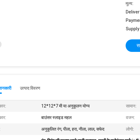
मूल्य:
Deliver
Payme
Supply 
स
जानकारी
उत्पाद विवरण
ार:
12*12*7 मी या अनुकूलन योग्य
सामान:
ार:
बाउंसर स्लाइड महल
वजन:
:
अनुकूलित रंग, पीला, हरा, नीला, लाल, सफेद
लोगो: