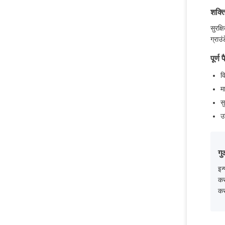
शक्त
सुरक्
ग्राउ
पूर्ण 
व
म
स
उ
गु
इन
कर
कर