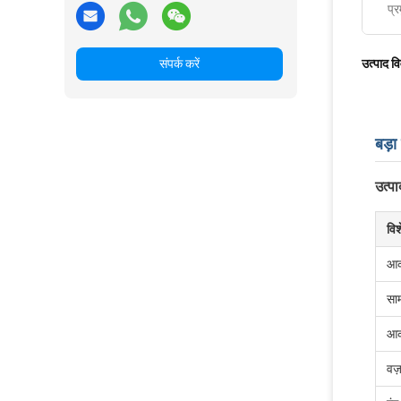
प्र
संपर्क करें
उत्पाद व
बड़ा
उत्पा
विश
आक
सा
आक
वज