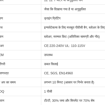
ार
12*12*7 मीटर या अनुकूलित करें
जैसा कि दिखाया गया है या अनुकूलित
्रण
ड्राइंग प्रिंटिंग
केज
इन्फ्लेटेबल्स के लिए मजबूत पीवीसी बैग, ब्लोअर के लिए
मान
ब्लोअर, मरम्मत किट (अतिरिक्त सामग्री और गोंद)
ोअर
CE:220-240V UL: 110-115V
EM
उपलब्ध
रीगरी
डबल सिलाई
माणपत्र
CE, SGS, EN14960
ट अप का समय
लगभग 10 मिनट (आकार पर निर्भर करता है)
OQ
1 पीसी
गतान
टी/टी, 30% जमा और शिपमेंट पर 70% शेष