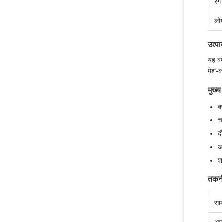
रंग
लो
उत्प
यह बर
मेश-क
मुख्य
ब
च
द
अ
श
तकनी
साम