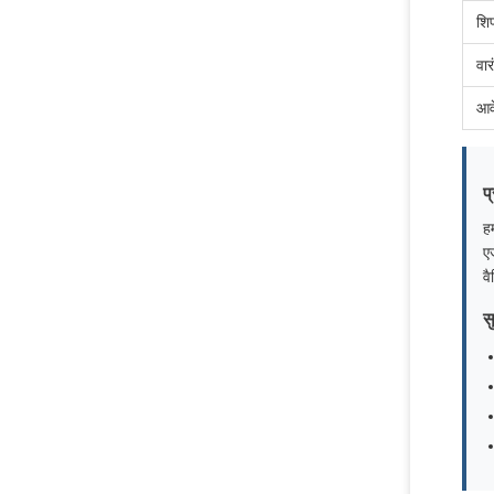
शिप
वार
आव
प
हम
ए
वै
स