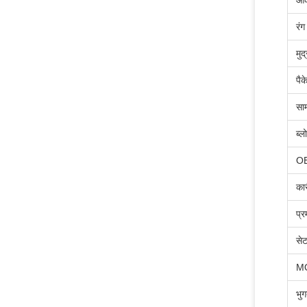
आक
रंग
मुद
पै
सा
ब्ल
O
का
प्र
से
M
भु