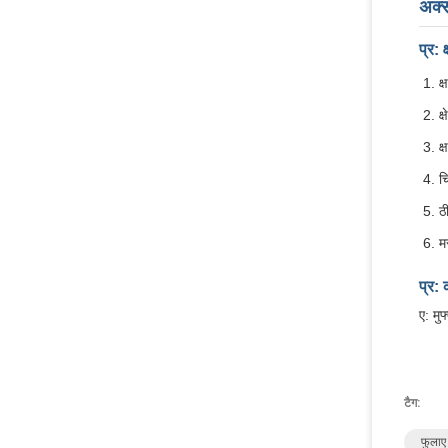
अक्स
प्र: 
क
क
क्
च
ठ
म
प्र:
ए: मु
टैग:
फुलाए