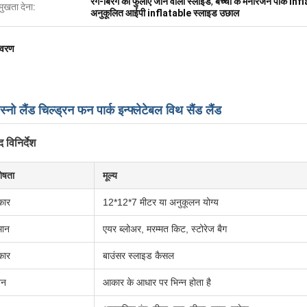
रंग-बिरंग की फुलाए जाने वाली स्लाइड
,
बच्चों के मनोरंजन पार्क i
मुखता देना:
अनुकूलित आईपी inflatable स्लाइड उछाल
िवरण
 स्नो लैंड चिल्ड्रन फन पार्क इन्फ्लेटेबल विथ सैंड लैंड
द विनिर्देश
ेषता
मूल्य
ार
12*12*7 मीटर या अनुकूलन योग्य
मान
एयर ब्लोअर, मरम्मत किट, स्टोरेज बैग
ार
बाउंसर स्लाइड कैसल
़न
आकार के आधार पर भिन्न होता है