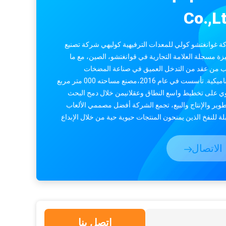
خ قصر للترفيه للأطفال
Co.,L
 غوانغتشو كولي للمعدات الترفيهية كوليهي شركة تصنيع
زة مسجلة العلامة التجارية في قوانغتشو، الصين، مع ما
 من عقد من التدخل العميق في صناعة المضخات
الديناميكية. تأسست في عام 2016،مصنع مساحته 000 متر مربع
ي على تخطيط واسع النطاق وعقلانيمن خلال دمج البحث
طوير والإنتاج والبيع، تجمع الشركة أفضل مصممي الألعاب
بلة للنفخ الذين يمنحون المنتجات حيوية حية من خلال الإبداع
اعي،جنبا إ...
الاتصال
اتصل بنا