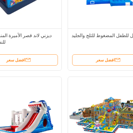
 للطفل المضغوط للثلج والجليد
ديزني لاند قصر الأميرة المن
للن
افضل سعر
افضل سعر