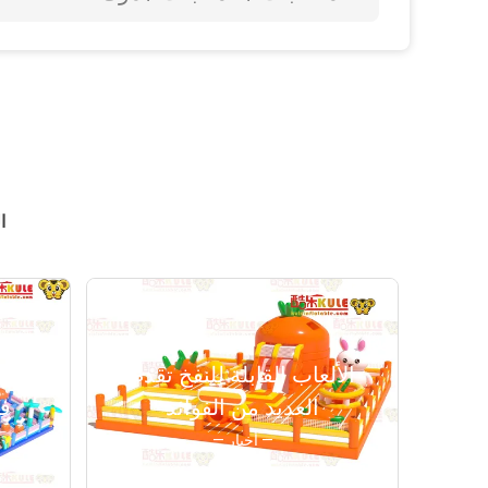
ا
الألعاب القابلة للنفخ تقدم
اس
العديد من الفوائد
فق
— أخبار —