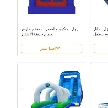
زل القابل
رجل العنكبوت القصر المضخم حارس
فخ للطفل
الحمام حديقة الأطفال
افضل سعر