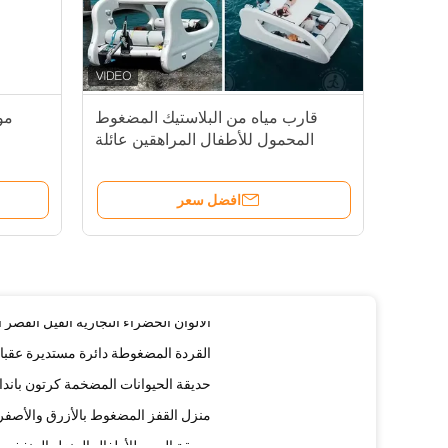
منزل القفز للطفل القابل للانفجار للإن
قصر القفز المضغوط مع الشرائح
قارب مياه من البلاستيك المضغوط
مو
قصر القفز المضغوط مع أعمدة وحلقة د
المحمول للأطفال المراهقين عائلة
Aldult في الهواء الطلق
قصر المفاجئ المضغوط 5*4*4.5m
قلعة زجاجية قابلة للنفخ للطفل
افضل سعر
قصر القفز المضغوط الدائري الحواجز
الالوان الخضراء التجارية الفيل القصر 
القردة المضغوطة دائرة مستديرة عقب
حديقة الحيوانات المضخمة كرتون باندا
منزل القفز المضغوط بالأزرق والأصفر 
حديقة المرح للأطفال المنزل المنفخ مع
منزل مضخم أخضر برتقالي مع شرائح