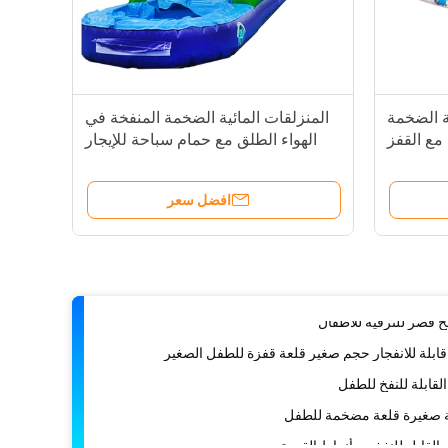
ئرية قابلة للنفخ قلعة القفز 4*4*4.5m
مضخم منزل القفز الصغير
ية الضخمة
المنزلقات المائية الضخمة المنفخة في
تي) الأطفال المضغوطون قصر القفز الصغير
مع القفز
الهواء الطلق مع حمام سباحة للإيجار
مضغوط منزل القفز للأطفال حديقة متعة
بلة للنفخ ساحة ألعاب أطفال داخلية
افضل سعر
ابلة للنفخ للطفل
 القفز القفز قصر للاطفال
خ قصر للترفيه للأطفال
قابلة للانفجار حجم صغير قلعة قفزة للطفل الصغير
القابلة للنفخ للطفل
 صغيرة قلعة مضخمة للطفل
القابل للنفخ مع أنماط القردة
 للطيور المزدوجة للطفل