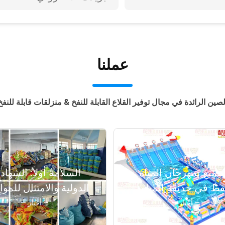
عملنا
لصين الرائدة في مجال توفير القلاع القابلة للنفخ & منزلقات قابلة للنفخ
تمتع بمهرجان المياه
السلامة أولاً: الشهاد
ط في حديقة المياه
الدولية والامتثال للمو
المضخة
شراء القلاع القابلة لل
— أخبار —
— أخبار —