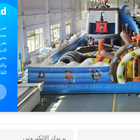
القابل للنفخ للطفل
بيت صغير مُنف
td
شركة
متمي
يقرب
يحتو
والت
القا
الإبد