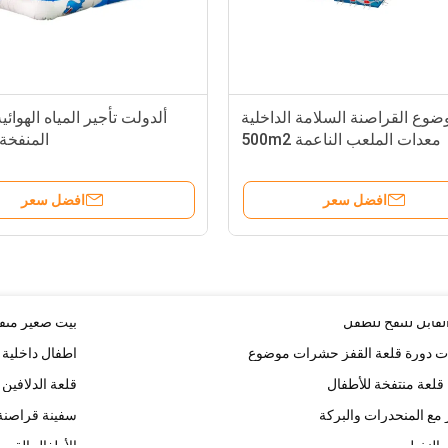
سان العنكبوت
كعكة عيد ميلاد دا
عمود الجزر ال
ضوع القراصنة السلامة الداخلية
ألدولت تأجير المياه الهوائ
ائرية
مرحباً بـ (كي
معدات الملعب الناعمة 500m2
المنفخة 
للأطفال
قصر توماس ال
قلعة صغيرة قا
افضل سعر
افضل سعر
 المضمار المضغوط
قلعة حمارية ق
خياطة مزدوجة دائرة مستديرة قابلة للنفخ معوقات دورة قلعة القفز طباعة شعار
الفطر المضغوط
القابل للنفخ للطفل
بيت صغير مُنف
ات دورة قلعة القفز حشرات موضوع
اطفال داخلية 
 قلعة منتفخة للأطفال
قلعة الدلافين 
مع المنحدرات والبركة
سفينة قراصنة
 النخيل
الأطفال القصر 
 للطفل
القصر المرتفع