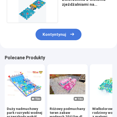
zjeżdżalniami na
powietrze
Kontyntynuj
Polecane Produkty
Duży nadmuchowy
Różowy podmuchany
Wielkolorowy
park rozrywki wodnej
teren zabaw
rodzinny wodn
przeszkody wokół
wodnych 20*15m dla
z małymi