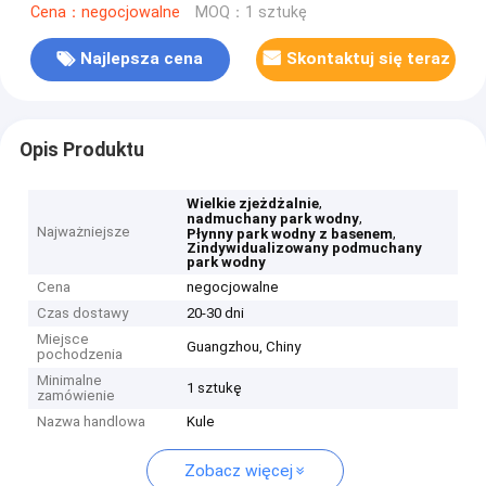
Cena：negocjowalne
MOQ：1 sztukę
Najlepsza cena
Skontaktuj się teraz
Opis Produktu
,
Wielkie zjeżdżalnie
,
nadmuchany park wodny
Najważniejsze
,
Płynny park wodny z basenem
Zindywidualizowany podmuchany
park wodny
Cena
negocjowalne
Czas dostawy
20-30 dni
Miejsce
Guangzhou, Chiny
pochodzenia
Minimalne
1 sztukę
zamówienie
Nazwa handlowa
Kule
Zobacz więcej