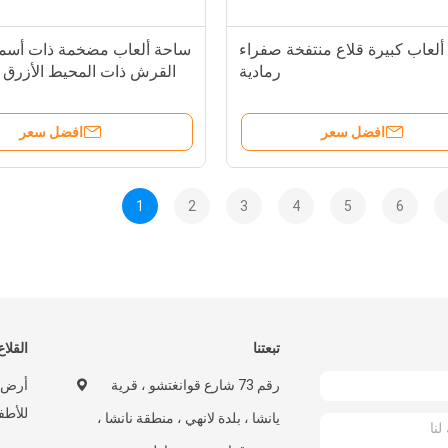
لعاب كبيرة قلاع منتفخة صفراء
ساحة ألعاب مضخمة ذات أسما
رمادية
القرش ذات المحيط الأزرق 
افضل سعر
افضل سعر
1
2
3
4
5
6
تبعتنا
القلاع
رقم 73 شارع قوانغتشو ، قرية
أرض ا
للأطف
يانشا ، بلدة لانهي ، منطقة نانشا ،