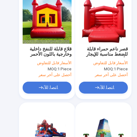
قصر ناعم حمراء قابلة
قلاع قابلة للنفخ داخلية
للضغط مناسبة للإيجار
وخارجية باللون الأحمر
الأحداث الحفلات في
بتصميمات خفيفة الوزن
الأسعار:
قابل للتفاوض
الأسعار:
قابل للتفاوض
الهواء الطلق ومناطق
وقابلة للطي ومحمولة
MOQ:
1 Piece
MOQ:
1 Piece
لعب الأطفال
مثالية لتأجير الفعاليات
ومراكز الترفيه
أحصل على آخر سعر
أحصل على آخر سعر
والمتنزهات الترفيهية
ﺎﺘﺼﻟ ﺍﻶﻧ
ﺎﺘﺼﻟ ﺍﻶﻧ
المنزل
المنتجات
حولنا