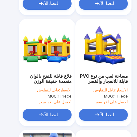
ﺎﺘﺼﻟ ﺍﻶﻧ
ﺎﺘﺼﻟ ﺍﻶﻧ
مساحة لعب من نوع PVC
قلاع قابلة للنفخ بألوان
قابلة للانفجار والقصر
متعددة خفيفة الوزن
القابل للانفجار ممتازة
وقابلة للطي لسهولة
الأسعار:
قابل للتفاوض
الأسعار:
قابل للتفاوض
للأحداث الداخلية
النقل مع قدرة تحمل وزن
MOQ:
1 Piece
MOQ:
1 Piece
والخارجية
تصل إلى 500 رطل مثالية
للمناسبات والحفلات
أحصل على آخر سعر
أحصل على آخر سعر
ﺎﺘﺼﻟ ﺍﻶﻧ
ﺎﺘﺼﻟ ﺍﻶﻧ