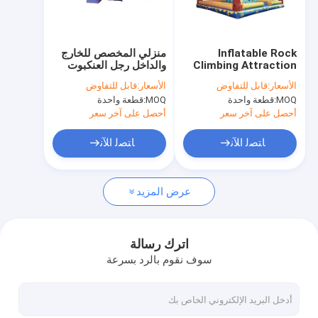
جولة في المصنع
مراقبة الجودة
Inflatable Rock
منزلي المخصص للخارج
Climbing Attraction
والداخل رجل العنكبوت
اتصل بنا
with Lion and Palm
منزل القفز
الأسعار:
قابل للتفاوض
الأسعار:
قابل للتفاوض
Tree Design for
MOQ:
قطعة واحدة
MOQ:
قطعة واحدة
Children's Outdoor
أخبار
Fun
أحصل على آخر سعر
أحصل على آخر سعر
الحالات
ﺎﺘﺼﻟ ﺍﻶﻧ
ﺎﺘﺼﻟ ﺍﻶﻧ
اطلب عرض أسعار
عرض المزيد
القلاع القابلة للنفخ
اترك رسالة
سوف نقوم بالرد بسرعة
منزلقات قابلة للنفخ
منزلقات مائية قابلة للنفخ