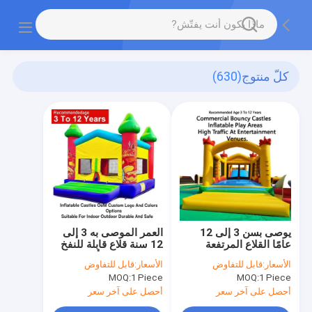
كلّ منتوج
(630)
يوصى بسن 3 إلى 12
العمر الموصى به 3 إلى
عامًا القلاع المرتفعة
12 سنة قلاع قابلة للنفخ
التجارية مناطق اللعب
خيارات شعار وألوان
الأسعار:
قابل للتفاوض
الأسعار:
قابل للتفاوض
القابلة للنفخ مصممة
مخصصة من الشركة
MOQ:
1 Piece
MOQ:
1 Piece
لحركة المرور الكبيرة في
المصنعة الأصلية مناسبة
أماكن الترفيه
للاستخدام الداخلي
أحصل على آخر سعر
أحصل على آخر سعر
والخارجي متينة وآمنة