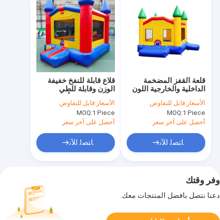
قلعة القفز المضخمة
قلاع قابلة للنفخ خفيفة
الداخلية والخارجية اللون
الوزن وقابلة للطي
المخصص جذب مثالي
لسهولة النقل، ألوان
الأسعار:
قابل للتفاوض
الأسعار:
قابل للتفاوض
لمنتزهات الترفيه
متعددة، يمكن طباعة
MOQ:
1 Piece
MOQ:
1 Piece
شعار مخصص، سهلة
الحمل والتخزين
أحصل على آخر سعر
أحصل على آخر سعر
ﺎﺘﺼﻟ ﺍﻶﻧ
ﺎﺘﺼﻟ ﺍﻶﻧ
وفر وقتك
دعنا نتصل بأفضل المنتجات معك.