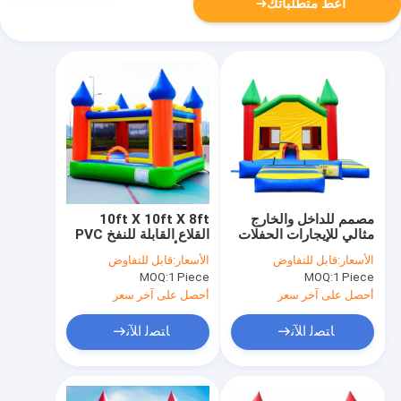
أعط متطلباتك
مصمم للداخل والخارج
10ft X 10ft X 8ft
مثالي للإيجارات الحفلات
القلاع القابلة للنفخ PVC
الترفيه ومنتزهات الترفيه
دائمة أو بناء الفينيل شعار
الأسعار:
قابل للتفاوض
الأسعار:
قابل للتفاوض
مخصص يمكن طباعتها
MOQ:
1 Piece
MOQ:
1 Piece
مثالية للأحداث العائلية
أحصل على آخر سعر
أحصل على آخر سعر
ﺎﺘﺼﻟ ﺍﻶﻧ
ﺎﺘﺼﻟ ﺍﻶﻧ