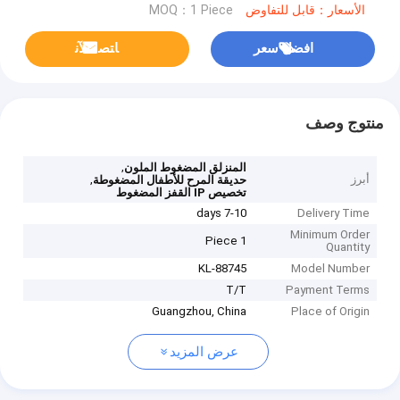
الأسعار：قابل للتفاوض
MOQ：1 Piece
افضل سعر
ﺎﺘﺼﻟ ﺍﻶﻧ
منتوج وصف
,
المنزلق المضغوط الملون
أبرز
,
حديقة المرح للأطفال المضغوطة
تخصيص IP القفز المضغوط
7-10 days
Delivery Time
Minimum Order
1 Piece
Quantity
KL-88745
Model Number
T/T
Payment Terms
Guangzhou, China
Place of Origin
عرض المزيد