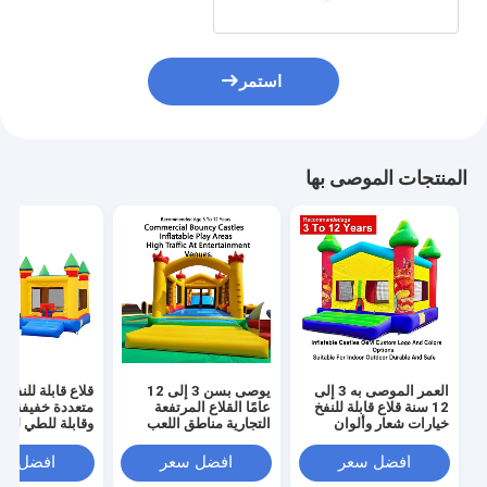
استمر
المنتجات الموصى بها
العمر الموصى به 3 إلى
يوصى بسن 3 إلى 12
قلاع قابلة للنفخ ب
12 سنة قلاع قابلة للنفخ
عامًا القلاع المرتفعة
متعددة خفيفة ال
خيارات شعار وألوان
التجارية مناطق اللعب
وقابلة للطي لسه
مخصصة من الشركة
القابلة للنفخ مصممة
النقل مع قدرة ت
المصنعة الأصلية مناسبة
لحركة المرور الكبيرة في
تصل إ
افضل سعر
افضل سعر
افضل سع
للاستخدام الداخلي
أماكن الترفيه
للمناسبات والحف