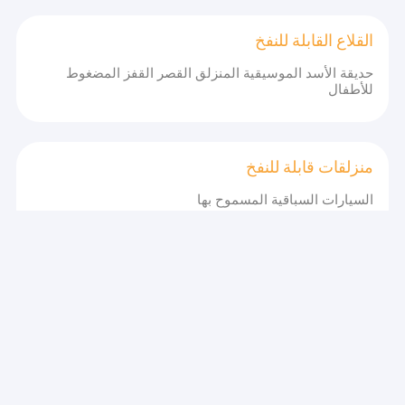
القلاع القابلة للنفخ
حديقة الأسد الموسيقية المنزلق القصر القفز المضغوط
للأطفال
منزلقات قابلة للنفخ
السيارات السباقية المسموح بها
منزلقات مائية قابلة للنفخ
ألدولت تأجير الطابق الخارجي شرائح المياه الكبيرة المضخة
مع حمام سباحة
عقبات قابلة للنفخ