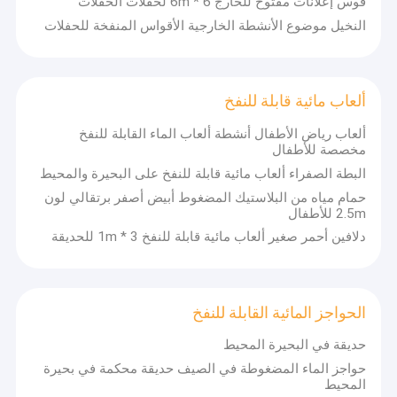
قوس إعلانات مفتوح للخارج 6 * 6m لحفلات الحفلات
النخيل موضوع الأنشطة الخارجية الأقواس المنفخة للحفلات
ألعاب مائية قابلة للنفخ
ألعاب رياض الأطفال أنشطة ألعاب الماء القابلة للنفخ
مخصصة للأطفال
البطة الصفراء ألعاب مائية قابلة للنفخ على البحيرة والمحيط
حمام مياه من البلاستيك المضغوط أبيض أصفر برتقالي لون
2.5m للأطفال
دلافين أحمر صغير ألعاب مائية قابلة للنفخ 3 * 1m للحديقة
المنزل
الحواجز المائية القابلة للنفخ
شركة غوانغتشو كولي للمعدات الترفيهية
المنتجات
حديقة في البحيرة المحيط
كولي
هي شركة تصنيع متميزة مسجلة العلامة التجارية في قوانغتشو،
حواجز الماء المضغوطة في الصيف حديقة محكمة في بحيرة
الصين، مع ما يقرب من عقد من التدخل العميق في صناعة المضخات
حولنا
المحيط
الديناميكية. تأسست في عام 2016،مصنع مساحته 000 متر مربع يحتوي