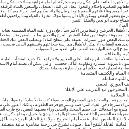
ن الأجهزة العائمة على شكل رسوم متحركة. إنها ملونة زاهية وساذجة بشكل ساحر ،
طفالهم الصغيرة بإحكام والتجول ببطء في الماء الضحل ، والشعور بالمياه الرقيقة 
غير المقيد وبناء قلاعهم الصغيرة مع الرمال والماء. يمكنهم أيضًا إجراء معركة بن
 مع بعضهم البعض. ويمكن للآباء أن ينسوا مؤقتًا مخاوف الحياة بينما يرافقون أطفا
تمتاع بوقت الوالدين والطفل الثمين.
لماء
ك الأطفال الجريئين والمغامرين الأكبر سناً ، فإن دورة عقبة المياه المصممة بعناية
هذا بمجموعة متنوعة من نقاط التفتيش المرح والتحدي: يطلب البعض منك استخدام ك
ب منك البعض عبور الممرات الضيقة على سطح الماء ؛ ويتطلب البعض منك الحفاظ 
دي هذه العقبات ، لا يمكن للأطفال ممارسة شجاعتهم وتنسيقهم البدني فحسب ، بل
نجاح إلى خط النهاية بعد التغلب على العديد من الصعوبات.
امة والنظافة
سلامة والنظافة ، نلتزم دائمًا بأعلى المعايير ولا نتراجع أبدًا. جميع المنشآت القاب
المواد بالمرونة الممتازة ومقاومة التآكل فحسب ، والتي يمكن أن تصمد أمام الاستخ
ارمة لضمان عدم إطلاق أي مواد ضارة ، وحماية صحتك.
 المياه والكشف المتقدمة
 للمياه شاملة
ف الدوري العلمي
 المحترفين مع التدريب على الإنقاذ
 مجرد رقم ، والسعادة هي الموضوع الوحيد. سواء كنت طفلاً ساذجًا وفضوليًا مليئًا بالعج
من الاسترخاء في الحياة المزدحمة ويسترجع فرحة الطفولة ، يمكنك العثور على س
 مثيرة مع أصدقائك. في خضم الضحك والسعي وراء بعضهما البعض ، دع قارب الصدا
متع بأشعة الشمس الدافئة ، والاستمتاع بالوقت الهادئ والجميل ، وخلق ذكريات عائل
 لا تدع الطقس الحار عقبة أمام الخروج ، ولا تدع الحياة المزدحمة تآك
 المائية القابلة للنفخ! هنا ، سوف تشرع في رحلة مغامرة مائية منعشة