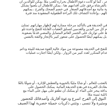
 كما لو كانت دعوة الأطفال بحرارة للعب معًا. يمكن للوالدين أن
بالفرشاة برفق على أقدامهم. هنا ، يمكن للأطفال أن يلعبوا بشكل
دقية مائية مع أصدقائهم الصغار. في خضم الضحك والفرح ، يمكنهم
لهم ، وإعادة اكتشاف تلك البراءة الطفولية المفقودة منذ فترة
 في الحديقة هي بالتأكيد مرحلة ممتازة لهم لإظهار مهاراتهم. تمتلئ
ل من اليدين والقدمين لتسلق العقبات القابلة للنفخ واحدة تلو
على توازنك على الجسر العائم المتمايل والمضي قدمًا بصعوبة.
 يمكنهم أيضًا الحصول على شعور كبير بالإنجاز والثقة بالنفس
لة للنفخ في الحديقة مصنوعة من مواد عالية القوة صديقة للبيئة ودائم.
دام المتكرر لعدد كبير من الزوار ، ولكن أيضًا اجتازت عمليات
ب للعالم ، أو شابًا مليئًا بالحيوية والعطش للإثارة ، أو شوقًا بالغًا
عادتك الفريدة في هذه الحديقة المائية. يمكنك الحصول على
قة يبحر على الماء. أو يمكنك أن تطفو على مهل على الماء مع
ية ثمينة معًا.
ل التوق إلى الفرح. اسرع ودعوة أقاربك وأصدقائك للحضور
 ومثيرة ولا تنسى ، وتثني ذكريات جميلة حصرية لهذا الصيف