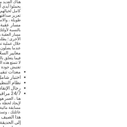
هناك العديد م
يحملوا أيدي أ
كامل لخيالهم 
تعزيز صداقتهم
طويلة ، والاس
مسار عقبة ا
بالنسبة لأولئ
مسار العقبة 
الأخرى ؛ يطل
خلال عملية تح
عندما يصلون ب
معايير السل
فيما يتعلق بال
لا تتمتع هذه 
تفتيش جودة ص
معدات تنقية
اختبار شامل
نظام التنظي
رجال الإنقاذ
24/7 مراقبة السلامة
هنا ، العمر هو
لإيجاد لحظة 
مسابقة مائية
عائلتك ، وتست
هذا الصيف ،
إلى الحديقة