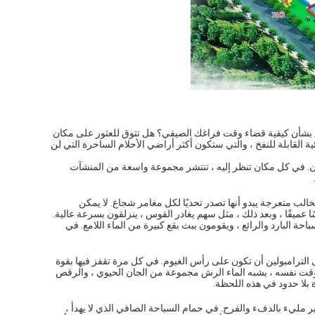
قلق بشأن كيفية قضاء وقت فراغك الصيفي؟ هل تتوق للعثور على مكان
ة القابلة للنفخ ، والتي ستكون أكثر أراضي الأحلام الساحرة التي لن
ون. في كل مكان تنظر إليه ، تنتشر مجموعة واسعة من المنشآت
الب متعرجة يبدو أنها تصدر تحديًا لكل مغامر شجاع. لا يمكن
عميقًا ، وبعد ذلك ، مثل سهم يغادر القوس ، ينزلقون بسرعة عالية.
احة البارد والرائع ، ويقومون ببث بقع كبيرة من الماء اللامع. في
لى الترامبولين أن تكون على رأس الغيوم. في كل مرة تقفز فيها بقوة
لوقت نفسه ، يشبه الماء الرش مجموعة من الجان الحيوي ، والرقص
ة بلا حدود في هذه اللحظة.
ر مليء بالدفء والفرح. في حمام السباحة الصافي الذي لا يهدأ ،