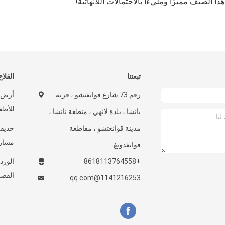
ذا الصيف مميزًا ومليءًا بالاحتمالات اللانهائية!
تبعتنا
القلاع
رقم 73 شارع قوانغتشو ، قرية
أرض ا
للأطف
يانشا ، بلدة لانهي ، منطقة نانشا ،
مدينة قوانغتشو ، مقاطعة
مسارا
قوانغدونغ.
+8618113764558
الورد
القصر
1141216253@qq.com