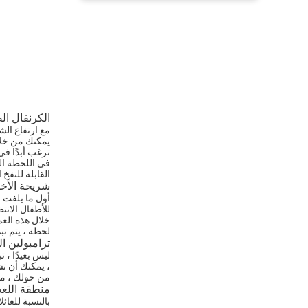
الكرنفال الص
مع ارتفاع الش
يمكنك من خلال
ترغب أبدًا في
في اللحظة ال
القابلة للنفخ
شريحة الأخ
أول ما يلفت ا
للأطفال الانت
خلال هذه العم
لحظة ، يتم تبد
ترامبولين ال
ليس بعيدًا ، 
، يمكنك أن ت
من حولك ، مما
منطقة اللع
بالنسبة للعائ