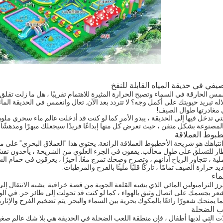
يفي في حديقة المياه القابلة للنفخ
مس الحارقة في السماء وتصبح الحرارة المثيرة للاهتمام تقريبًا ، هل ما زلت ت
ه تبريد حيويتك على أكمل وجه؟ لا تتردد بعد الآن. تعال وانغمس في الحديقة المائي
 مغادرتها طوال الصيف!
تي تدخل فيها إلى الحديقة ، يبدو الأمر كما لو كنت قد أدخلت عالم ماء سحري مل
 المصنوعة بشكل متقن ، حيث تعرض كل منها إبداعًا فريدًا سيجعلك مبهرًا ومدهشًا.
طبوط العملاقة
نتباهك هو شريحة الأخطبوط العملاقة الرائعة. يحتوي هذا "العملاق البحري" على مخ
ظار للتسلق على طول مخالب. يقفون في الجزء العلوي من الشريحة ، يأخذون نفسًا 
لية ، تتجاوز الرياح آذانهم ، وتصرخ وضحك تمزج معًا. أخيرًا ، يغرقون في حمام السب
يد حرارة الصيف تمامًا ، تاركًا قلبًا مليئًا بالفرح والمرطبات.
ماء
تبرز الترامبولين المائي الذي يشبه القلعة الجوية من قصة خرافية. يشبه الانتقال إ
شعر بجسمك على اتصال وثيق بالهواء ، كما لو كنت قد تحولت إلى طائر حر. في ا
 يمنحك شعورًا رائعًا بالمكوك بحرية بين السماء والبحر. يتم تضخيم الفرح والإثار
ب الضحلة
لات التي لديها أطفال ، فإن منطقة اللعب الضحلة في الحديقة هي بلا شك عالم صغي