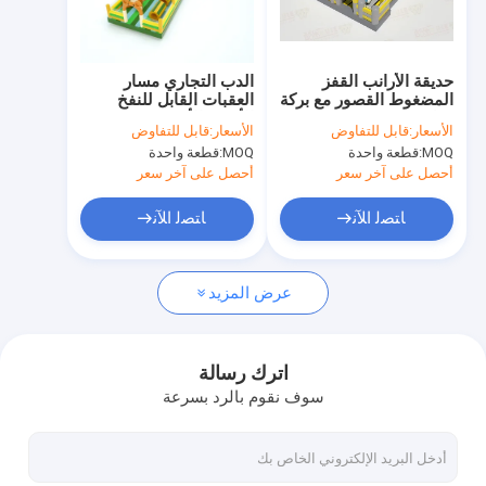
جولة في المصنع
مراقبة الجودة
حديقة الأرانب القفز
الدب التجاري مسار
المضغوط القصور مع بركة
العقبات القابل للنفخ
اتصل بنا
رمل
الأخضر الأصفر 30*5*8m
الأسعار:
قابل للتفاوض
الأسعار:
قابل للتفاوض
MOQ:
قطعة واحدة
MOQ:
قطعة واحدة
أخبار
أحصل على آخر سعر
أحصل على آخر سعر
الحالات
ﺎﺘﺼﻟ ﺍﻶﻧ
ﺎﺘﺼﻟ ﺍﻶﻧ
اطلب عرض أسعار
عرض المزيد
القلاع القابلة للنفخ
اترك رسالة
سوف نقوم بالرد بسرعة
منزلقات قابلة للنفخ
منزلقات مائية قابلة للنفخ