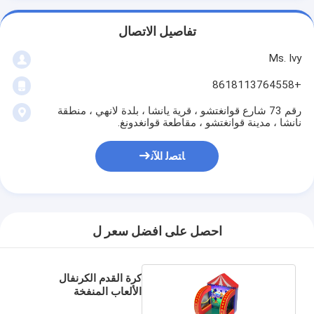
تفاصيل الاتصال
Ms. Ivy
+8618113764558
رقم 73 شارع قوانغتشو ، قرية يانشا ، بلدة لانهي ، منطقة
نانشا ، مدينة قوانغتشو ، مقاطعة قوانغدونغ.
ﺎﺘﺼﻟ ﺍﻶﻧ
احصل على افضل سعر ل
كرة القدم الكرنفال
الألعاب المنفخة
2x2x2.5m للحديقة