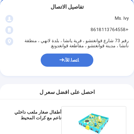
تفاصيل الاتصال
Ms. Ivy
+8618113764558
رقم 73 شارع قوانغتشو ، قرية يانشا ، بلدة لانهي ، منطقة
نانشا ، مدينة قوانغتشو ، مقاطعة قوانغدونغ.
ﺎﺘﺼﻟ ﺍﻶﻧ
احصل على افضل سعر ل
أطفال صغار ملعب داخلي
ناعم مع كرات المحيط
لعب صغير