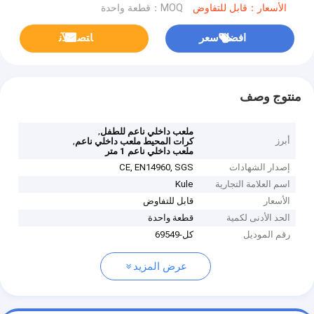
الأسعار：قابل للتفاوض
MOQ：قطعة واحدة
افضل سعر
ﺎﺘﺼﻟ ﺍﻶﻧ
منتوج وصف
,
ملعب داخلي ناعم للطفل
أبرز
,
كرات المحيط ملعب داخلي ناعم
ملعب داخلي ناعم 1 متر
إصدار الشهادات
CE, EN14960, SGS
اسم العلامة التجارية
Kule
الأسعار
قابل للتفاوض
الحد الأدنى لكمية
قطعة واحدة
رقم الموديل
كل-69549
عرض المزيد