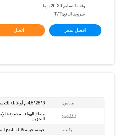
وقت التسليم:
20-30 يوما
شروط الدفع:
T/T
افضل سعر
اتصل
مقاس:
8*25*4.5 م أو قابلة للتخصيص
منفاخ الهواء ، مجموعة الإ
مُكَمِّلات:
التخزين
يكتب:
خيمة، خيمة قابلة للنفخ ال