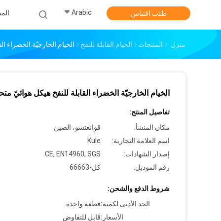
Arabic
الم
طلب اقتباس
منزل
المنتجات
الخيام القابلة للنفخ
الخيام الخارجيّة الخضراء ال
الخيام الخارجيّة الخضراء القابلة للنفخ هيكل هوائيّ متح
تفاصيل المنتج:
مكان المنشأ:
قوانغتشو، الصين
اسم العلامة التجارية:
Kule
إصدار الشهادات:
CE, EN14960, SGS
رقم الموديل:
كل-66663
شروط الدفع والشحن:
الحد الأدنى لكمية:
قطعة واحدة
الأسعار:
قابل للتفاوض