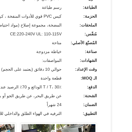
الطباعة:
رسم طباعة
الحزمة:
كيس PVC قوي للأدوات المنفخة ، كرتون للجهاز
الملحقات:
المضخة، مجموعة إصلاح (مواد احتياط
مُنفّس:
CE:220-240V UL: 110-115V
المُصنّع الأصلي:
متاحة
صناعة:
خياطة مزدوجة
الشهادات:
المواصفات:
وقت الإعداد:
حوالي 10 دقائق (يعتمد على الحجم)
الـ MOQ:
قطعة واحدة
الدفع:
T / T، 30٪ الودائع و 70٪ الرصيد عند الشحن
الشحنة:
عن طريق البحر، عن طريق الجو أو ب
الضمان:
24 شهراً
التطبيق:
الترفيه في الهواء الطلق والداخلي للأ