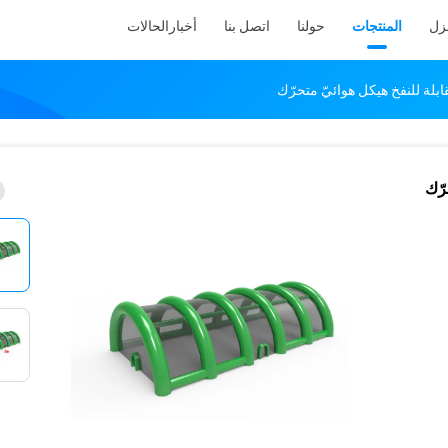
نزل
المنتجات
حولنا
اتصل بنا
أخبار
الحالات
قابلة للنفخ هيكل هوائيّ متحرّك
رّك