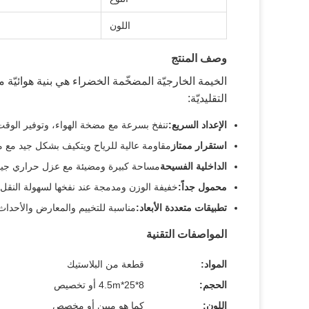
اللون
وصف المنتج
الخيمة الخارجيّة المضخّمة الخضراء هي بنية هوائيّة م
التقليديّة:
الإعداد السريع:
تنفخ بسرعة مع مضخة الهواء، وتوفير الوقت و
استقرار ممتاز
مقاومة عالية للرياح ويتكيف بشكل جيد مع 
الداخلية الفسيحة
مساحة كبيرة ومضيئة مع عزل حراري جيد 
محمول جداً:
خفيفة الوزن ومدمجة عند نفخها لسهولة النقل 
تطبيقات متعددة الأبعاد:
مناسبة للتخييم والمعارض والأحداث
المواصفات التقنية
المواد:
قطعة من البلاستيك
الحجم:
8*25*4.5m أو تخصيص
اللون:
كما هو مبين أو مخصص