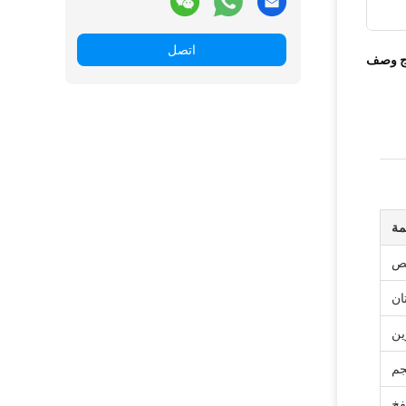
اتصل
ج وصف
مة
ان
ين
جم
فخ