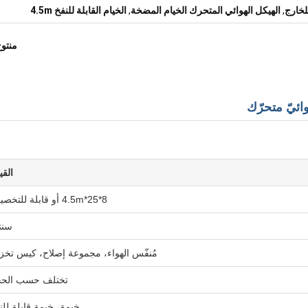
لخارج
,
الهيكل الهوائي المتحرك الخيام المضخة
,
الخيام القابلة للنفخ 4.5m
منتو
وائيّ متحرّك
القي
8*25*4.5m أو قابلة للتخصيص
سنت
مُنفّس الهواء، مجموعة إصلاح، كيس تخز
تختلف حسب الح
خيمة، خيمة قابلة للن