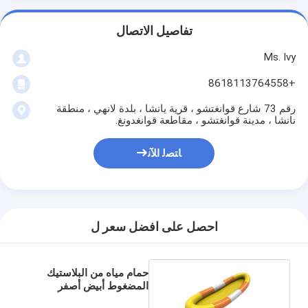
تفاصيل الاتصال
Ms. Ivy
+8618113764558
رقم 73 شارع قوانغتشو ، قرية يانشا ، بلدة لانهي ، منطقة
نانشا ، مدينة قوانغتشو ، مقاطعة قوانغدونغ.
ﺎﺘﺼﻟ ﺍﻶﻧ
احصل على افضل سعر ل
حمام مياه من البلاستيك
المضغوط أبيض أصفر
برتقالي لون 2.5m للأطفال