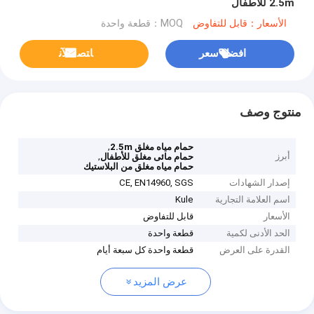
2.5m للأطفال
الأسعار：قابل للتفاوض
MOQ：قطعة واحدة
افضل سعر
ﺎﺘﺼﻟ ﺍﻶﻧ
منتوج وصف
,
حمام مياه مغلق 2.5m
أبرز
,
حمام مائى مغلق للأطفال
حمام مياه مغلق من البلاستيك
إصدار الشهادات
CE, EN14960, SGS
اسم العلامة التجارية
Kule
الأسعار
قابل للتفاوض
الحد الأدنى لكمية
قطعة واحدة
القدرة على العرض
قطعة واحدة كل سبعة أيام
عرض المزيد