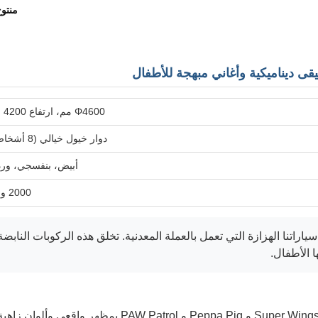
منتو
قى ديناميكية وأغاني مبهجة للأطفال
Φ4600 مم، ارتفاع 4200 مم
دوار خيول خيالي (8 أشخاص)
أبيض، بنفسجي، ور
2000 واط
اراتنا الهزازة التي تعمل بالعملة المعدنية. تخلق هذه الركوبات النابضة
ا الأطفال.