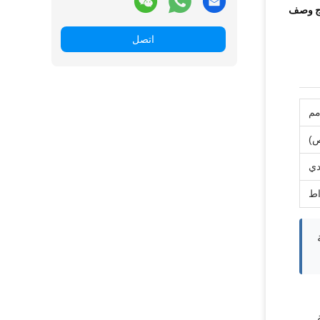
ج وصف
اتصل
دي