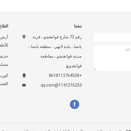
تبعتنا
القلاع
رقم 73 شارع قوانغتشو ، قرية
أرض ا
للأطف
يانشا ، بلدة لانهي ، منطقة نانشا ،
مدينة قوانغتشو ، مقاطعة
مسارا
قوانغدونغ.
+8618113764558
الورد
القصر
1141216253@qq.com