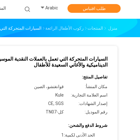
Arabic
الم
طلب اقتباس
منزل
المنتجات
ركوب الأطفال الرائعة
السيارات المتحركة التي 
السيارات المتحركة التي تعمل بالعملات النقدية الموس
الديناميكية والأغاني السعيدة للأطفال
تفاصيل المنتج:
مكان المنشأ:
قوانغتشو، الصين
اسم العلامة التجارية:
Kule
إصدار الشهادات:
CE, SGS
رقم الموديل:
كل-TN07
شروط الدفع والشحن:
الحد الأدنى لكمية:
1