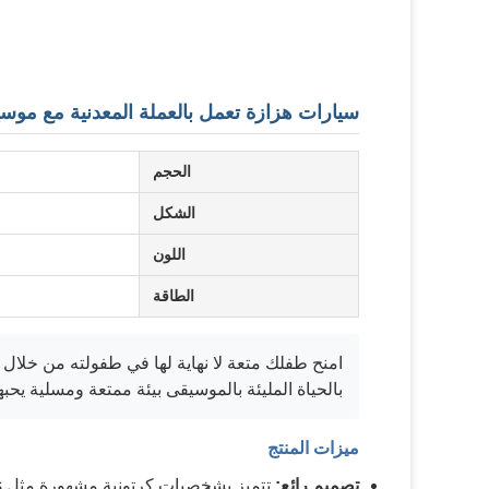
سيارات هزازة تعمل بالعملة المعدنية مع موسي
الحجم
الشكل
اللون
الطاقة
امنح طفلك متعة لا نهاية لها في طفولته من خلال سي
بالحياة المليئة بالموسيقى بيئة ممتعة ومسلية يحبه
ميزات المنتج
تصميم رائع:
تتميز بشخصيات كرتونية مشهورة مثل Super Wings و Peppa Pig و PAW Patrol بمظهر واقعي وألوان زاهية