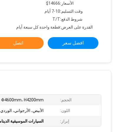
الأسعار:
$14666
وقت التسليم:
7-10 أيام
شروط الدفع:
T/T
القدرة على العرض:
قطعة واحدة كل سبعة أيام
افضل سعر
اتصل
الحجم:
Φ4600mm، H4200mm
اللون:
الأبيض، الأرجواني، الوردي
إبراز:
السيارات الموسيقية الدينام