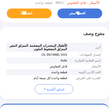
الأسعار：قابل للتفاوض
MOQ：قطعة واحدة
افضل سعر
ﺎﺘﺼﻟ ﺍﻶﻧ
منتوج وصف
,
,
الأطفال المنحدرات المضخمة
المنزلق المثير
أبرز
المنزلق المضغوط الملون
إصدار الشهادات
CE, EN14960, SGS
اسم العلامة التجارية
Kule
الأسعار
قابل للتفاوض
الحد الأدنى لكمية
قطعة واحدة
القدرة على العرض
قطعة واحدة كل سبعة أيام
عرض المزيد