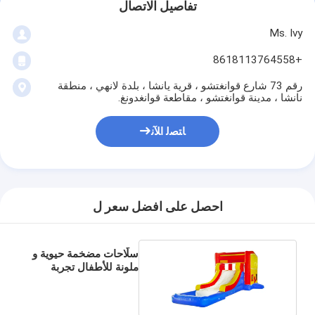
تفاصيل الاتصال
Ms. Ivy
+8618113764558
رقم 73 شارع قوانغتشو ، قرية يانشا ، بلدة لانهي ، منطقة
نانشا ، مدينة قوانغتشو ، مقاطعة قوانغدونغ.
ﺎﺘﺼﻟ ﺍﻶﻧ
احصل على افضل سعر ل
سلّاحات مضخمة حيوية و
ملونة للأطفال تجربة
متحمسة للجلوس