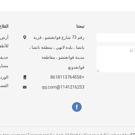
تبعتنا
القلاع
رقم 73 شارع قوانغتشو ، قرية
أرض ا
للأطف
يانشا ، بلدة لانهي ، منطقة نانشا ،
مدينة قوانغتشو ، مقاطعة
مسارا
قوانغدونغ.
+8618113764558
الورد
القصر
1141216253@qq.com