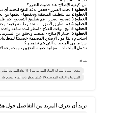
س: كيفية الإصلاح عند حدوث الضرر؟
الخطوة 1:
تحديد الضرر - فحص بدقة النفخ لتحديد أي دم
الخطوة 2:
قم بتنظيف المنطقة وتجفيفها - نظفها مع الصا
الخطوة 3:
تصحيح الضرر - قم بتطبيق التصحيح أكبر قليلاً
الخطوة 4:
قم بتطبيق لاصق - استخدم طبقة رقيقة وحتى 
الخطوة 5:
أتيح الوقت للعلاج - انتظر لمدة ساعة واحدة
الخطوة 6:
اختبار الإصلاح - تضخيم وتحقق من التسريبات
استخدم دائمًا مواد الإصلاح المصممة خصيصًا للمطالبات
س: ما هي الملحقات التي يتم تضمينها؟
تشمل الملحقات المجانية حقيبة التخزين ، ومجموعة ال
بطاقة:
ينفجر المياه المنزلية,المياه المنزلية منزل الارتداد,المنزلق المائي
المنزلقات المائية المضخمة,0.55ملم مقطوعات الماء المضغوطة من البيوفيك,المضخات المائية المنفخة
تريد أن تعرف المزيد من التفاصيل حول هذا