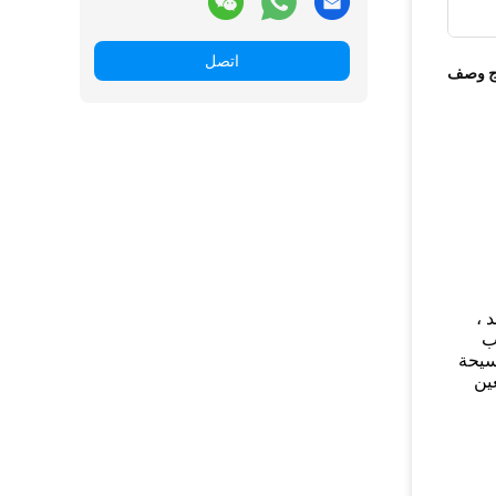
اتصل
ج وصف
 ،
ب
فسيحة
ين