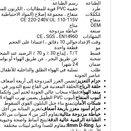
الطباعة
رسم الطباعة
طَرد
حقيبة PVC قوية للمطالبات ، الكرتون للمنفاخ
مُكَمِّلات
منفاخ ، مجموعة إصلاح (المواد الاحتياطية و
منفاخ
CE: 220-240V UL: 110-115V
OEM
متاح
صنعة
خياطة مزدوجة
الشهادات
CE ، SGS ، EN14960
وقت الإعداد
حوالي 10 دقائق ، اعتمادا على الحجم
مو
قطعة واحدة
قسط
T/T ، إيداع 30 ٪ و 70 ٪ الرصيد عند الشحن
شحنة
عن طريق البحر ، عن طريق الهواء أو بواسطة ess
ضمان
24 شهرا
طلب
تسلية في الهواء الطلق والداخلية للأطفال 
عناصر الجودة
حزام التعزيز:
تضمن الغرز المزدوجة إلى أربعة أضعاف ض
حلقة الرياح:
الحلقة المعدنية في القاع تمنع التدوير 
منفذ الهواء:
غطاء سحاب عالي الجودة لختم آمن وانكم
أنبوب المنفاخ:
أنبوب PVC الطويل يضمن تهرب الهواء السلس للتضخم السريع
شبكات الأمان:
يمنع بناء حبل النايلون القوي السقوط
حزام أسود معزز بأربعة أضعاف:
تعزيز المتانة من أجل ا
خياطة مزدوجة مثالية:
يقاوم أكثر من 4 سنوات من الاستخدام دون ارتداء كبير
الطباعة الرقمية عالية الدقة:
ينتج أنماط واضحة وحيوية
ديا. 8mm D-Ring:
مقاوم للصدأ ودائم لبيئات مختلفة
الأسئلة المتداولة