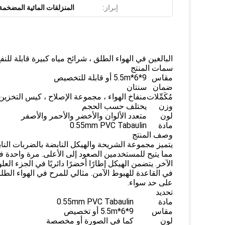
إبراز:
المنزلقات المائية المضخمة
البالغين في الهواء الطلق ، شرائح مياه كبيرة قابلة للن
سمات المنتج
مقاس
9*6*5.5m أو قابلة للتخصيص
ضمان
سنتان
مُكَمِّلات
منفاخ الهواء ، مجموعة الإصلاح ، كيس التخزين
وزن
يختلف حسب الحجم
لون
متعدد الألوان والأخضر والأحمر والأصفر
مادة
0.55mm PVC Tabaulin
وصف المنتج
يتميز مجموعة الشريحة والهيكل النابضة بالضربات الناب
مما يتيح للمستخدمين الصعود إلى الأعلى. مرة واحدة ف
الآخر. يتضمن الهيكل إطارًا أخضرًا دائريًا في الجزء 
في القاعدة للهبوط الآمن. مثالي للمرح في الهواء الط
على حد سواء.
تحديد
مادة
0.55mm PVC Tabaulin
مقاس
9*6*5.5m أو تخصيص
لون
كما في الصورة أو مخصصة