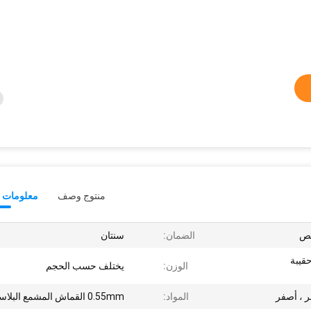
منتوج وصف
معلومات ت
الضمان:
سنتان
حقيبة
الوزن:
يختلف حسب الحجم
ر ، أصفر
المواد:
0.55mm القماش المشمع البلاستيكية