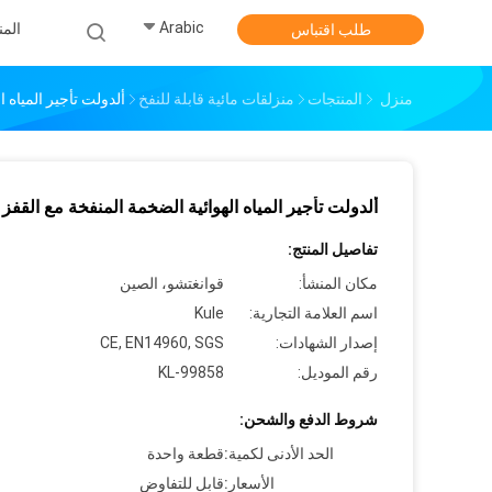
Arabic
الم
طلب اقتباس
منزل
المنتجات
منزلقات مائية قابلة للنفخ
ألدولت تأجير المياه ا
ألدولت تأجير المياه الهوائية الضخمة المنفخة مع القفز
تفاصيل المنتج:
مكان المنشأ:
قوانغتشو، الصين
اسم العلامة التجارية:
Kule
إصدار الشهادات:
CE, EN14960, SGS
رقم الموديل:
KL-99858
شروط الدفع والشحن:
الحد الأدنى لكمية:
قطعة واحدة
الأسعار:
قابل للتفاوض