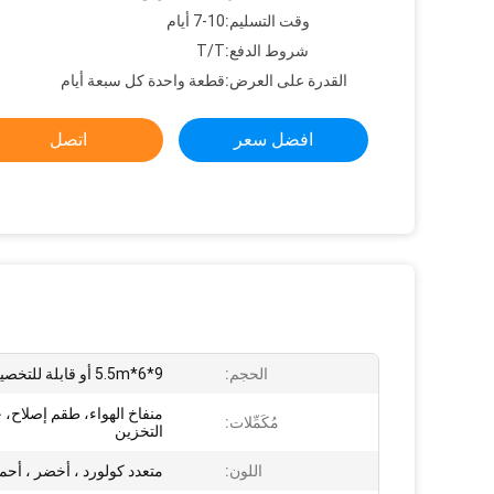
وقت التسليم:
7-10 أيام
شروط الدفع:
T/T
القدرة على العرض:
قطعة واحدة كل سبعة أيام
افضل سعر
اتصل
الحجم:
9*6*5.5m أو قابلة للتخصيص
منفاخ الهواء، طقم إصلاح، 
مُكَمِّلات:
التخزين
اللون:
متعدد كولورد ، أخضر ، أحم