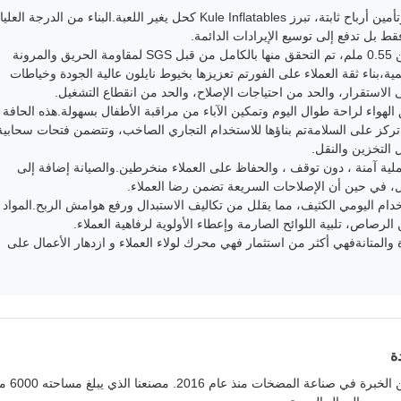
بالنسبة للشركات التي تهدف إلى تعزيز إعجاب العملاء وتأمين أرباح ثابتة، تبرز Kule Inflatables كحل يغير اللعبة.البناء من الدرجة العلي
قط بل تدفع إلى توسيع الإيرادات الدائمة.
الأساس يكمن في قطعة من البلاستيك من 3 طبقات من 0.55 ملم، تم التحقق منها بالكامل من قبل SGS لمقاومة الحريق والمرونة
المية،بناء ثقة العملاء على الفورتم تعزيزها بخيوط نايلون عالية الجودة وخياطات
الاستقرار، والحد من احتياجات الإصلاح، والحد من انقطاع التشغيل.
لهواء لراحة طوال اليوم وتمكين الآباء من مراقبة الأطفال بسهولة.هذه الحافة
 تركز على السلامةتم بناؤها للاستخدام التجاري الصاخب، وتتضمن فتحات سحابية
 التخزين والنقل.
ن المضخة 1500W / 2HP المعتمدة من UL / CE عملية آمنة ، دون توقف ، والحفاظ على العملاء منخرطين.والصيانة إضافة إلى
 في حين أن الإصلاحات السريعة تضمن رضا العملاء.
دام اليومي الكثيف، مما يقلل من تكاليف الاستبدال ورفع هوامش الربح.المواد
لرصاص، تلبية اللوائح الصارمة وإعطاء الأولوية لرفاهية العملاء.
والمتانةفهي أكثر من استثمار فهي محرك لولاء العملاء و ازدهار الأعمال على
ة
مصنع مسجل في قوانغتشو مع ما يقرب من 10 سنوات من الخبرة 