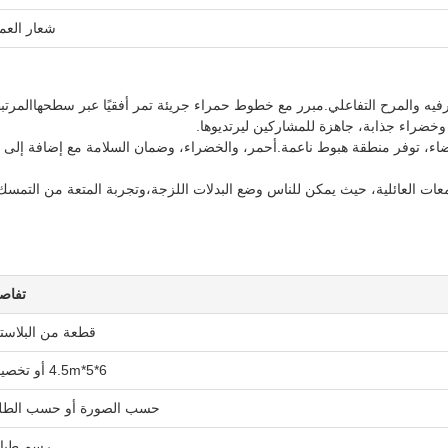
شعار العم
ترفيه والمرح التفاعلي.مبرر مع خطوط حمراء جريئة تمر أفقيًا عبر سطحهاالمرتب
خضراء جذابة، جاهزة للمشاركين ليرتديوها.
اء، توفر منطقة هبوط ناعمة.أحمر، والخضراء، وضمان السلامة مع إضافة إلى
تجمعات العائلية، حيث يمكن للناس وضع البدلات اللزجة،وتجربة المتعة من التمس
تفاص
قطعة من البلاست
6*5*4.5m أو تخصيص
حسب الصورة أو حسب الط
رسم طبا