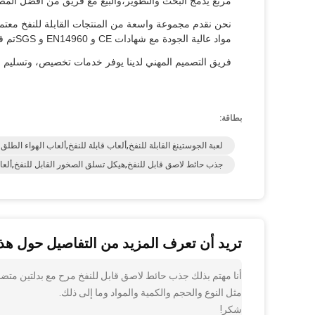
مربع يدمج البحث والتطوير،والبيع مع فريق من أفضل المص
نحن نقدم مجموعة واسعة من المنتجات القابلة للنفخ معتمدة
مواد عالية الجودة مع شهادات CE و EN14960 و SGSتم قطعها بدقة للحصول على مظهر وأداء مثالي.
فريق التصميم المهني لدينا يوفر خدمات تخصيص، وتسليم سري
بطاقة:
لعبة الجوستينغ القابلة للنفخ,ألعاب قابلة للنفخ,ألعاب الهواء الطلق
جذب حائط لاصق قابل للنفخ,هيكل تسلق الصخور القابل للنفخ,ألعاب
تريد أن تعرف المزيد من التفاصيل حول هذا
أنا مهتم بذلك جذب حائط لاصق قابل للنفخ مرح مع بدلتين متض
مثل النوع والحجم والكمية والمواد وما إلى ذلك.
شكر!