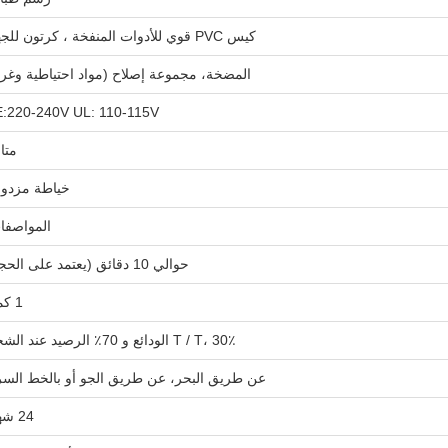
كيس PVC قوي للأدوات المنفخة ، كرتون للجهاز
المضخة، مجموعة إصلاح (مواد احتياطية وغرا
:220-240V UL: 110-115V
متا
خياطة مزدو
المواصفا
حوالي 10 دقائق (يعتمد على الحجم)
1 كمية
T / T، 30٪ الودائع و 70٪ الرصيد عند الشحن
عن طريق البحر، عن طريق الجو أو بالخط السر
24 شهراً