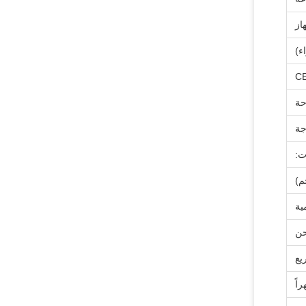
ء)
CE
حة
جة
ت:
يع