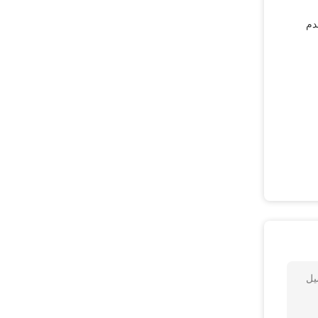
دم
يل