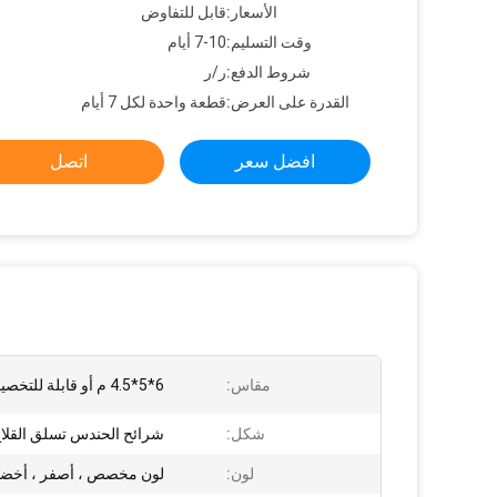
الأسعار:
قابل للتفاوض
وقت التسليم:
7-10 أيام
شروط الدفع:
ر/ر
القدرة على العرض:
قطعة واحدة لكل 7 أيام
افضل سعر
اتصل
مقاس:
6*5*4.5 م أو قابلة للتخصيص
شكل:
شرائح الحندس تسلق القلا
لون:
لون مخصص ، أصفر ، أخضر 