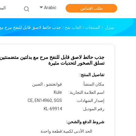
Arabic
الم
طلب اقتباس
منزل
المنتجات
العاب نفخ
جذب حائط لاصق قابل للنفخ مرح مع 
جذب حائط لاصق قابل للنفخ مرح مع بدلتين متضمنتين
تسلق الصخور لتحديات مثيرة
تفاصيل المنتج:
مكان المنشأ:
قوانغتشو ، الصين
اسم العلامة التجارية:
Kule
إصدار الشهادات:
CE, EN14960, SGS
رقم الموديل:
KL-69914
شروط الدفع والشحن:
الحد الأدنى لكمية:
قطعة واحدة