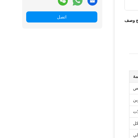
اتصل
ج وصف
مة
ين
ات
كل
لي