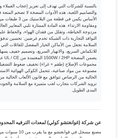
والتصاميم اللعبة، هذه الأدوات المضخة لا تضخم المتعة ف
ومقاومة الارتداء. هذه المادة الممتازة تلبي المعايير الع
مزدوجة الخياطة، وتقلل من فقدان الهواء، والحفاظ على 
النوافذ التجارية ذات الشبكة تخدم غرضين: تحسين تدفق ا
السلامة تجعل من الأماكن الخيار المفضل للعائلات التي
للانكماش السريع، والانهيار السريع، وتصميم خفيف يسهل
يضم‬
مجموعات الإصلاح (طقم + غراء) ‬تخفيف ضغوط التشغيل،
مصنوعة من مواد صناعية، تتحمل الكوكي الهوائية الاستخ
الخالية من الرصاص تتوافق مع قانون الألعاب الخالية من ا
تزويد الشركات بتجارب لعب متميزة مع السلامة والجودة 
المدى الطويل.
عن شركة (غوانغتشو كولي) لمعدات الترفيه المحدود