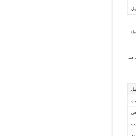
يل
طة
ك ضد
يل
يك
لب
عة