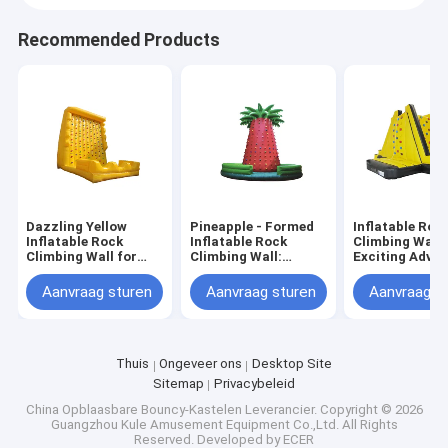
Recommended Products
Dazzling Yellow
Pineapple - Formed
Inflatable Roc
Inflatable Rock
Inflatable Rock
Climbing Wall 
Climbing Wall for
Climbing Wall:
Exciting Adve
Delightful Activities
Colorful Holds & Fun
Choice for All
Aanvraag sturen
Aanvraag sturen
Aanvraag s
Thuis
Guangzhou Kule Amusement Equipment Co.,
Thuis
Ongeveer ons
Desktop Site
Producten
Ltd.
Sitemap
Privacybeleid
China Opblaasbare Bouncy-Kastelen Leverancier.
Copyright © 2026
Over Ons
Guangzhou Kule Amusement Equipment Co.,Ltd. All Rights
Kule
is een toonaangevende handelsmerk geregistreerde
Reserved. Developed by
ECER
fabrikant in Guangzhou, China, met bijna een decennium van