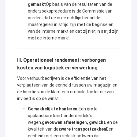
Opblaasbare obstakels
gemaakt
Op basis van de resultaten van de
plechtigheid van het evenement.
- Drijvend speelgoed laat mensen genieten van de golven,
onderzoeksprocedure is de Commissie van
aangevuld met spannende waterparken en zachte speeltuinen.
Opblaasbare spelen
oordeel dat de in de richtlijn bedoelde
Elk product belichaamt Kule's toewijding en expertise.
maatregelen in strijd zijn met de beginselen
Opblaasbare tenten
van de interne markt en dat zij niet in strijd zijn
Kule's
opblaasbare producten die strikt gebruik maken van
met de interne markt.
hoogwaardige materialen, allemaal gecertificeerd door CE,
Opblaasbare bogen
EN14960, SGS, enz. Elk product ondergaat strenge waterdichte,
branddichte, koudebestendige,en drukproeven vóór levering om
de veiligheid in verschillende omgevingen te waarborgenMet een
Opblaasbaar drijvend water speelgoed
III. Operationeel rendement: verborgen
perfect ontwerp en een geavanceerd geautomatiseerd
snijsysteem worden materialen nauwkeurig gesneden om
kosten van logistiek en verwerking
Opblaasbare waterhindernissen
ervoor te zorgen dat elk product een perfecte vorm heeft, zowel
in gladde lijnen als in de totale verhouding.een kunstwerk lijkt.
Voor verhuurbedrijven is de efficiëntie van het
Opblaasbare waterkastelen
verplaatsen van de eenheid tussen uw magazijn en
Kule's
Een professioneel ontwerpteam, getalenteerd en
de locatie van de klant een cruciale factor die van
gepassioneerd, kan elk opblaasbaar product aanpassen aan uw
opblaasbaar waterpark
invloed is op de winst.
behoeften, budget, locatie-specificaties of speciale
vereisten.En hun ontwerpers zullen de rest afhandelen..
Gemakkelijk te hanteren:
Een grote
Kule zorgt ervoor dat:
Zachte Speelplaats
opblaasbare kan honderden kilo's
- Vinnige levering om uw tijdlijn zonder vertraging te bereiken.
- betaalbare prijzen om te kunnen genieten van kwalitatief
wegen.
gevouwen afmetingen, gewicht
, en de
Bounce Castle Glijbaan
hoogwaardige producten zonder extra kosten.
kwaliteit van de
zware transportzakken
Een
- Uitgebreide after-sales service: hun team lost alle problemen
eenheid met een redelijk ontwerp die