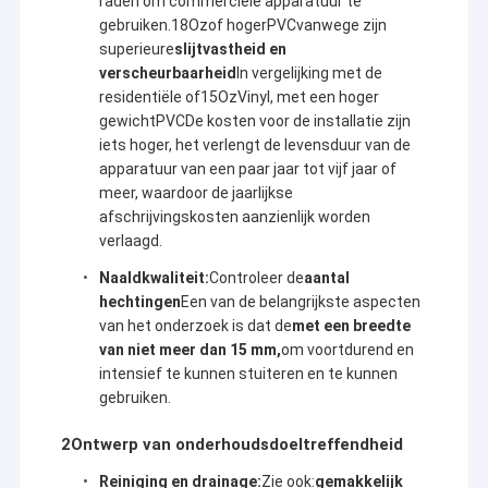
raden om commerciële apparatuur te
gebruiken.
18
Oz
of hoger
PVC
vanwege zijn
superieure
slijtvastheid en
verscheurbaarheid
In vergelijking met de
residentiële of
15
Oz
Vinyl, met een hoger
gewicht
PVC
De kosten voor de installatie zijn
iets hoger, het verlengt de levensduur van de
apparatuur van een paar jaar tot vijf jaar of
meer, waardoor de jaarlijkse
afschrijvingskosten aanzienlijk worden
verlaagd.
Naaldkwaliteit:
Controleer de
aantal
hechtingen
Een van de belangrijkste aspecten
van het onderzoek is dat de
met een breedte
van niet meer dan 15 mm,
om voortdurend en
intensief te kunnen stuiteren en te kunnen
gebruiken.
2Ontwerp van onderhoudsdoeltreffendheid
Reiniging en drainage:
Zie ook:
gemakkelijk