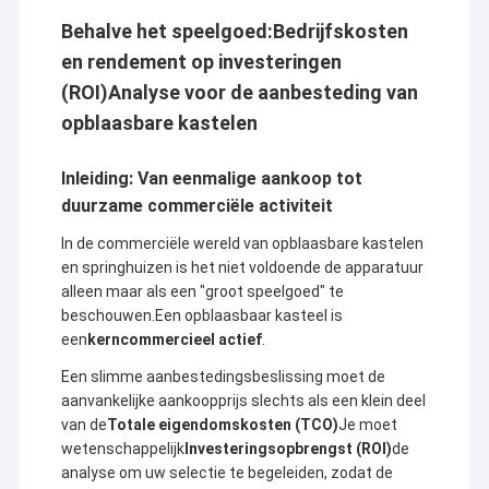
Behalve het speelgoed:
Bedrijfskosten
en rendement op investeringen
(ROI)
Analyse voor de aanbesteding van
opblaasbare kastelen
Inleiding: Van eenmalige aankoop tot
duurzame commerciële activiteit
In de commerciële wereld van opblaasbare kastelen
en springhuizen is het niet voldoende de apparatuur
alleen maar als een "groot speelgoed" te
beschouwen.Een opblaasbaar kasteel is
een
kerncommercieel actief
.
Een slimme aanbestedingsbeslissing moet de
aanvankelijke aankoopprijs slechts als een klein deel
van de
Totale eigendomskosten (TCO)
Je moet
wetenschappelijk
Investeringsopbrengst (ROI)
de
analyse om uw selectie te begeleiden, zodat de