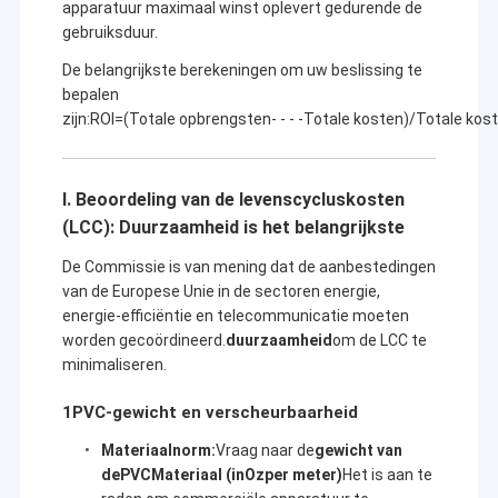
apparatuur maximaal winst oplevert gedurende de
gebruiksduur.
De belangrijkste berekeningen om uw beslissing te
bepalen
zijn:
ROI
=
(
Totale opbrengsten
- - - -
Totale kosten
)
/
Totale kos
I. Beoordeling van de levenscycluskosten
(LCC): Duurzaamheid is het belangrijkste
De Commissie is van mening dat de aanbestedingen
van de Europese Unie in de sectoren energie,
energie-efficiëntie en telecommunicatie moeten
worden gecoördineerd.
duurzaamheid
om de LCC te
minimaliseren.
1PVC-gewicht en verscheurbaarheid
Materiaalnorm:
Vraag naar de
gewicht van
de
PVC
Materiaal (in
Oz
per meter)
Het is aan te