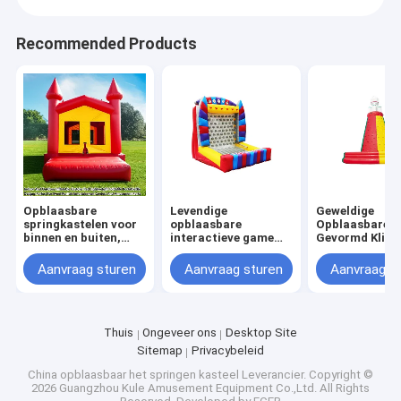
Recommended Products
Opblaasbare
Levendige
Geweldige
springkastelen voor
opblaasbare
Opblaasbare R
binnen en buiten,
interactieve game
Gevormd Klim
rood, lichtgewicht,
wall display met
Item Kunst
opvouwbaar,
interactief ontwerp
Aanvraag sturen
Aanvraag sturen
Aanvraag s
draagbaar, perfect
voor
evenementenverhuur,
entertainmentcentra
en pretparken
Thuis
Ongeveer ons
Desktop Site
Sitemap
Privacybeleid
China opblaasbaar het springen kasteel Leverancier.
Copyright ©
2026 Guangzhou Kule Amusement Equipment Co.,Ltd. All Rights