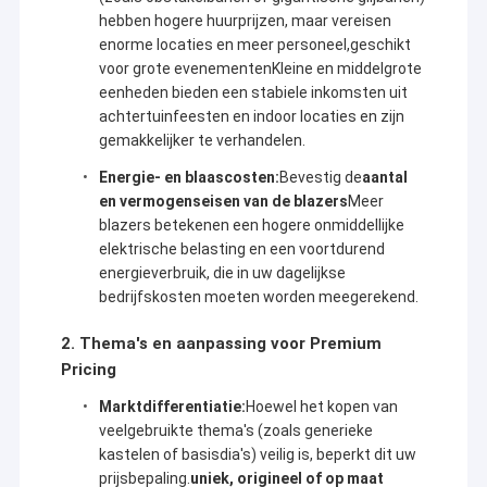
diepe betrokkenheid bij de dynamische opblaasbare
Fabriekstour
hebben hogere huurprijzen, maar vereisen
industrie.000 m2 fabriek beschikt over een grootschalige en
enorme locaties en meer personeel,geschikt
rationele lay-outHet bedrijf combineert R&D, productie en
Kwaliteitscontrole
voor grote evenementenKleine en middelgrote
verkoop met de beste opblaasbare speelgoedontwerpers die
eenheden bieden een stabiele inkomsten uit
producten met levendige vitaliteit schenken door creatieve
Neem contact met ons op
achtertuinfeesten en indoor locaties en zijn
vindingrijkheid.Samen met hoogopgeleide naaiers die
professionaliteit tonen bij elk steken en ervaren afdichtende
gemakkelijker te verhandelen.
werknemers die zorgen voor een perfecte afdichting van het
Nieuws
productDoor de kernwaarden van "integriteit, service, kwaliteit
Energie- en blaascosten:
Bevestig de
aantal
en win-win" te handhaven, blijft Kule premium producten en
en vermogenseisen van de blazers
Meer
Gevallen
diensten voor klanten ontwikkelen en leveren.
blazers betekenen een hogere onmiddellijke
elektrische belasting en een voortdurend
Vraag een offerte
energieverbruik, die in uw dagelijkse
Kule's opblaasbare producten zijn zeer divers:
bedrijfskosten moeten worden meegerekend.
- Opblaasbare kastelen creëren een dromerige
sprookjesachtige sfeer voor kinderen.
2. Thema's en aanpassing voor Premium
- Spannende opblaasbare glijbanen en waterglijbanen bieden
opblaasbare kastelen
Pricing
spannende ervaringen (de laatste is perfect om af te koelen in
spatjes).
Opblaasbare Dia's
Marktdifferentiatie:
Hoewel het kopen van
- Opblaasbare hindernisbanen wekken uitdagende geesten op,
terwijl leuke spelletjes vreugde toevoegen aan gelukkige
veelgebruikte thema's (zoals generieke
momenten.
Opblaasbare waterslippen
kastelen of basisdia's) veilig is, beperkt dit uw
- Praktische opblaasbare tenten zijn ideaal voor vrije tijd in de
prijsbepaling.
uniek, origineel of op maat
open lucht, en opvallende opblaasbare bogen vergroten de