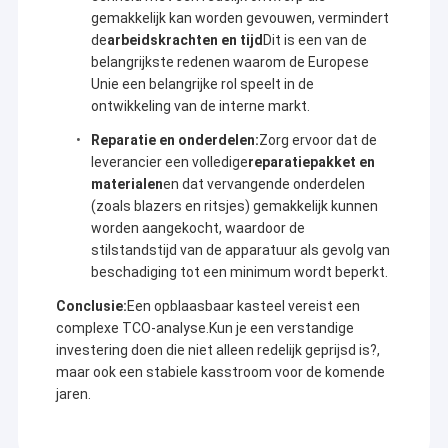
tijdens het gebruik snel op, zodat u gemoedsrust heeft.
Rocking Kids Rides
gemakkelijk kan worden gevouwen, vermindert
de
arbeidskrachten en tijd
Dit is een van de
belangrijkste redenen waarom de Europese
Unie een belangrijke rol speelt in de
ontwikkeling van de interne markt.
Reparatie en onderdelen:
Zorg ervoor dat de
leverancier een volledige
reparatiepakket en
materialen
en dat vervangende onderdelen
(zoals blazers en ritsjes) gemakkelijk kunnen
worden aangekocht, waardoor de
stilstandstijd van de apparatuur als gevolg van
beschadiging tot een minimum wordt beperkt.
Conclusie:
Een opblaasbaar kasteel vereist een
complexe TCO-analyse.Kun je een verstandige
investering doen die niet alleen redelijk geprijsd is?,
maar ook een stabiele kasstroom voor de komende
jaren.