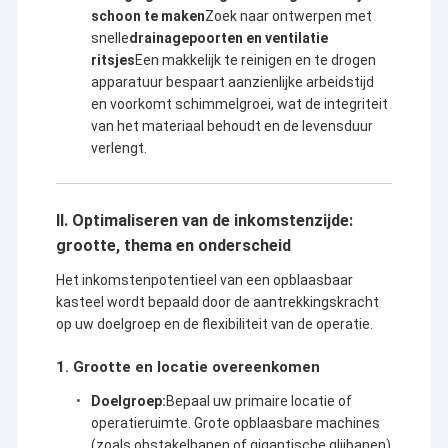
schoon te maken
Zoek naar ontwerpen met
snelle
drainagepoorten en ventilatie
ritsjes
Een makkelijk te reinigen en te drogen
apparatuur bespaart aanzienlijke arbeidstijd
en voorkomt schimmelgroei, wat de integriteit
van het materiaal behoudt en de levensduur
verlengt.
II. Optimaliseren van de inkomstenzijde:
grootte, thema en onderscheid
Het inkomstenpotentieel van een opblaasbaar
kasteel wordt bepaald door de aantrekkingskracht
op uw doelgroep en de flexibiliteit van de operatie.
Thuis
Guangzhou Kule Amusement Equipment Co.,
1. Grootte en locatie overeenkomen
Producten
Ltd.
Doelgroep:
Bepaal uw primaire locatie of
Over Ons
operatieruimte. Grote opblaasbare machines
Kule
is een toonaangevende handelsmerk geregistreerde
(zoals obstakelbanen of gigantische glijbanen)
fabrikant in Guangzhou, China, met bijna een decennium van